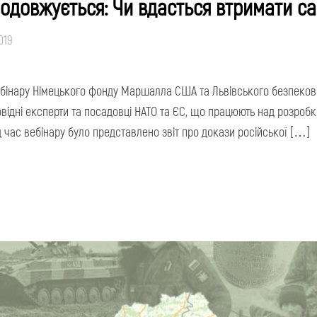
родовжується: Чи вдасться втримати са
019
вебінару Німецького фонду Маршалла США та Львівського безпеково
овідні експерти та посадовці НАТО та ЄС, що працюють над розроб
Під час вебінару було представлено звіт про докази російської […]