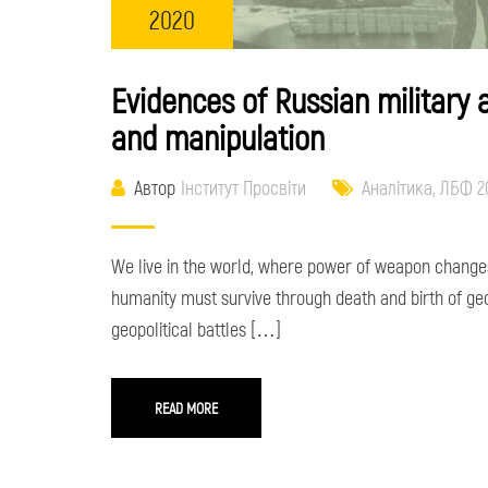
2020
Evidences of Russian military 
and manipulation
Автор
Інститут Просвіти
Аналітика
,
ЛБФ 2
We live in the world, where power of weapon changes t
humanity must survive through death and birth of geop
geopolitical battles […]
READ MORE