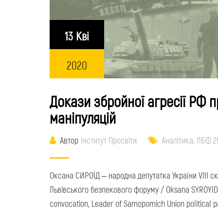
13 Кві
2020
Докази збройної агресії РФ п
маніпуляцій
Автор
Інститут Просвіти
Аналітика
,
ЛБФ 2
Оксана СИРОЇД – народна депутатка України VIII ск
Львівського безпекового форуму / Oksana SYROYID –
convocation, Leader of Samopomich Union political p