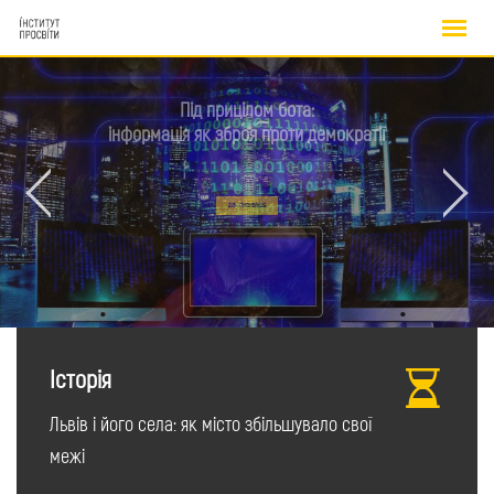
Skip
Невідомий Хмель:
to
Тільки Бог знає, що Хмельницький гадає
content
ДІЗНАТИСЬ БІЛЬШЕ
Історія
Львів і його села: як місто збільшувало свої
межі