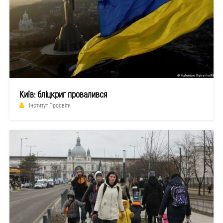
Київ: бліцкриг провалився
Інститут Просвіти