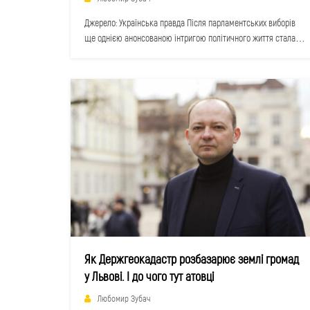
Джерело: Українська правда Після парламентських виборів
ще однією анонсованою інтригою політичного життя стала
ймовірність дочасних місцевих виборів. Меседж "не…
Як Держгеокадастр розбазарює землі громад
у Львові. І до чого тут атовці
Любомир Зубач