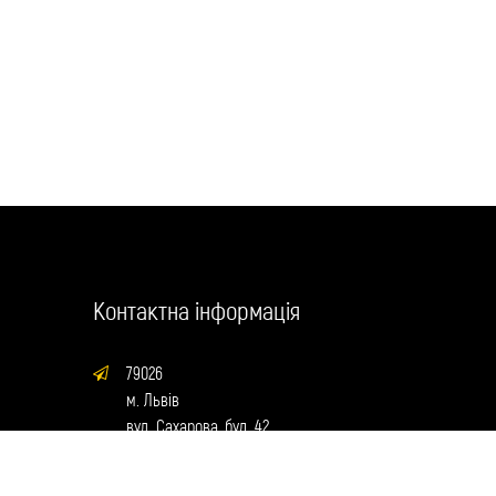
Контактна інформація
79026
м. Львів
вул. Сахарова, буд. 42
prosvita.institute@gmail.com