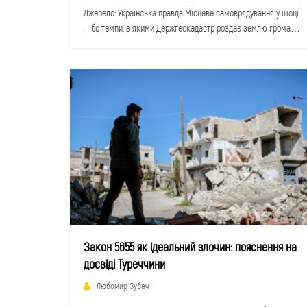
Джерело: Українська правда Місцеве самоврядування у шоці
– бо темпи, з якими Держгеокадастр роздає землю громад,
не можуть…
Закон 5655 як ідеальний злочин: пояснення на
досвіді Туреччини
Любомир Зубач