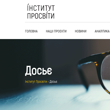
Skip
to
content
ГОЛОВНА
НАШІ ПРОЕКТИ
НОВИНИ
АНАЛІТИКА
Досьє
Інститут Просвіти
-
Досьє