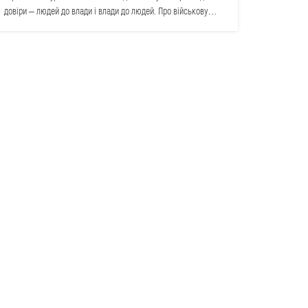
довіри – людей до влади і влади до людей. Про військову
стратегію.…