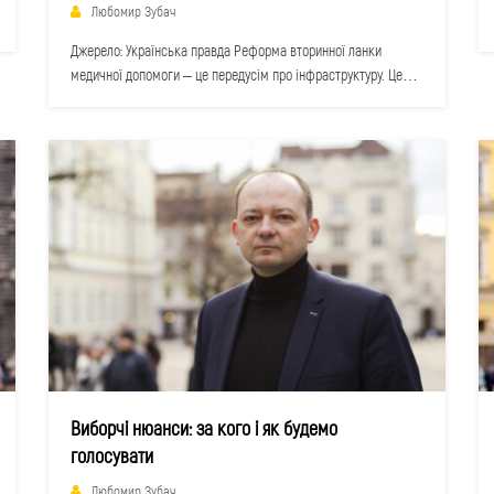
Любомир Зубач
Джерело: Українська правда Реформа вторинної ланки
медичної допомоги – це передусім про інфраструктуру. Це
забезпечення інтенсивного лікування та…
Виборчі нюанси: за кого і як будемо
голосувати
Любомир Зубач