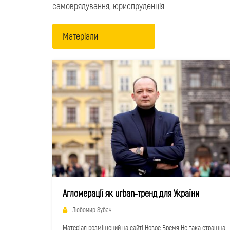
самоврядування, юриспруденція.
Матеріали
Агломерації як urban-тренд для України
Любомир Зубач
Матеріал розміщений на сайті Новое Время Не така страшна