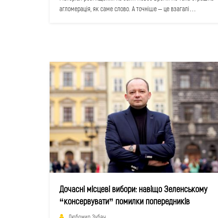
агломерація, як саме слово. А точніше – це взагалі…
Дочасні місцеві вибори: навіщо Зеленському
“консервувати” помилки попередників
Любомир Зубач