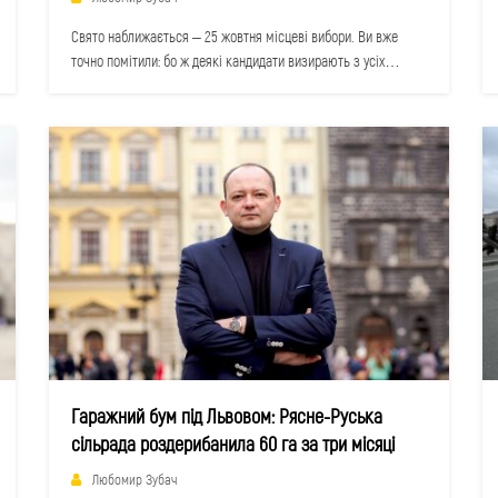
Свято наближається – 25 жовтня місцеві вибори. Ви вже
точно помітили: бо ж деякі кандидати визирають з усіх…
Гаражний бум під Львовом: Рясне-Руська
сільрада роздерибанила 60 га за три місяці
Любомир Зубач