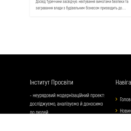
Досвід Туреччини засвідчує: нехтування вимогами безпеки та
загравання влади з будівельним бізнесом призводить до
катастрофічних наслідків. Україні, на…
Інститут Просвіти
Навіга
- неурядовий модернізаційний проект:
Голов
досліджуємо, аналізуємо й доносимо
Нови
до людей.
Всі ф