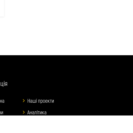
ція
на
Наші проекти
ни
Аналітика
оруми
Про нас