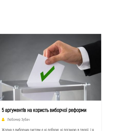
5 аргументів на користь виборчої реформи
Любомир Зубач
Жодна з виборчих систем є ні доброю, ні поганою в теорії. І я