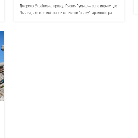
Джерело: Українська правда Рясне-Руське – село впритул до
Львова, яке має всі шанси отримати "славу" гаражного раю.
Тут…