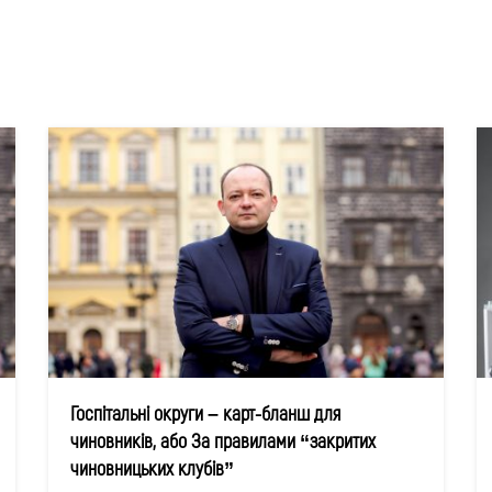
Госпітальні округи – карт-бланш для
чиновників, або За правилами “закритих
чиновницьких клубів”