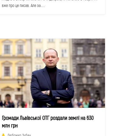
вже про це писав. Але за…
Громади Львівської ОТГ роздали землі на 630
млн грн
Любомир Зубач