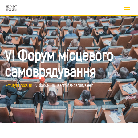
VI Форум місцевого
самоврядування
Інститут Просвіти
-
VI Форум місцевого самоврядування