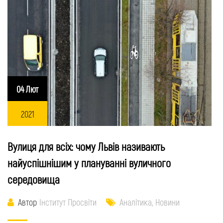
04 Лют
2021
Вулиця для всіх: чому Львів називають
найуспішнішим у плануванні вуличного
середовища
Автор
Інститут Просвіти
Аналітика
,
Новини