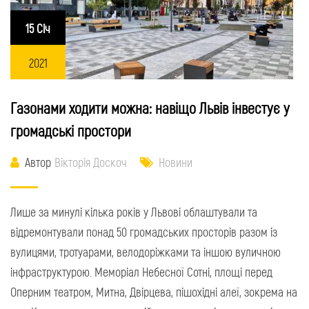
15 Січ
2021
Газонами ходити можна: навіщо Львів інвестує у
громадські простори
Автор
Вікторія Доскоч
Новини
Лише за минулі кілька років у Львові облаштували та
відремонтували понад 50 громадських просторів разом із
вулицями, тротуарами, велодоріжками та іншою вуличною
інфраструктурою. Меморіал Небесної Сотні, площі перед
Оперним театром, Митна, Двірцева, пішохідні алеї, зокрема на