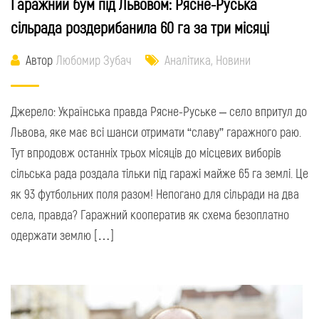
Гаражний бум під Львовом: Рясне-Руська
сільрада роздерибанила 60 га за три місяці
Автор
Любомир Зубач
Аналітика
,
Новини
Джерело: Українська правда Рясне-Руське – село впритул до
Львова, яке має всі шанси отримати “славу” гаражного раю.
Тут впродовж останніх трьох місяців до місцевих виборів
сільська рада роздала тільки під гаражі майже 65 га землі. Це
як 93 футбольних поля разом! Непогано для сільради на два
села, правда? Гаражний кооператив як схема безоплатно
одержати землю […]