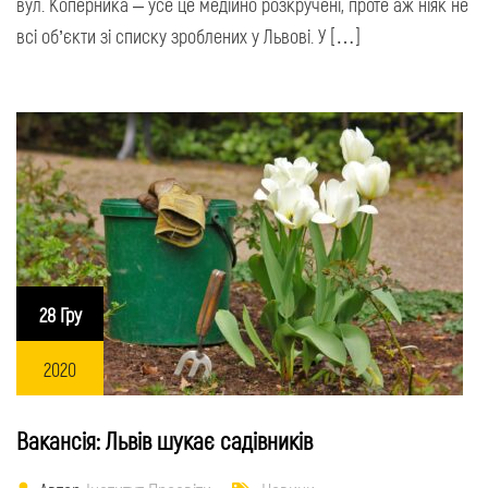
вул. Коперника – усе це медійно розкручені, проте аж ніяк не
всі об’єкти зі списку зроблених у Львові. У […]
28 Гру
2020
Вакансія: Львів шукає садівників