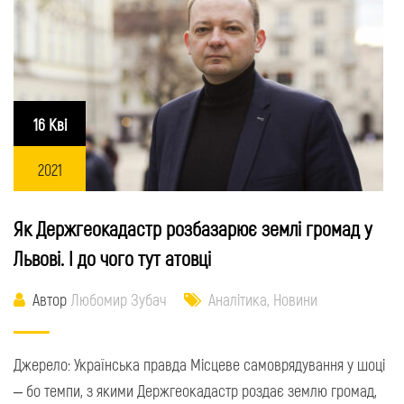
16 Кві
2021
Як Держгеокадастр розбазарює землі громад у
Львові. І до чого тут атовці
Автор
Любомир Зубач
Аналітика
,
Новини
Джерело: Українська правда Місцеве самоврядування у шоці
– бо темпи, з якими Держгеокадастр роздає землю громад,