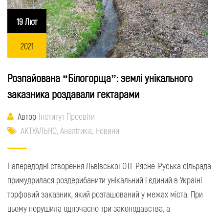
19 Лют
2021
Розпайована “Білогорща”: землі унікального
заказника роздавали гектарами
Автор
Інститут Просвіти
АКТУАЛЬНО
,
Аналітика
,
Новини
Напередодні створення Львівської ОТГ Рясне-Руська сільрада
примудрилася роздерибанити унікальний і єдиний в Україні
торфовий заказник, який розташований у межах міста. При
цьому порушила одночасно три законодавства, а