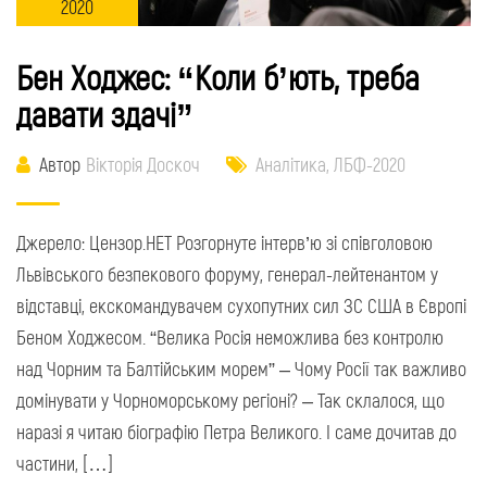
2020
Бен Ходжес: “Коли б’ють, треба
давати здачі”
Автор
Вікторія Доскоч
Аналітика
,
ЛБФ-2020
Джерело: Цензор.НЕТ Розгорнуте інтерв’ю зі співголовою
Львівського безпекового форуму, генерал-лейтенантом у
відставці, екскомандувачем сухопутних сил ЗС США в Європі
Беном Ходжесом. “Велика Росія неможлива без контролю
над Чорним та Балтійським морем” – Чому Росії так важливо
домінувати у Чорноморському регіоні? – Так склалося, що
наразі я читаю біографію Петра Великого. І саме дочитав до
частини, […]