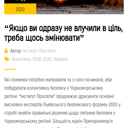
2020
“Якщо ви одразу не влучили в ціль,
треба щось змінювати”
Автор
Інститут Просвіти
Аналітика
,
ЛБФ-2020
,
Новини
Які помилки потрібно виправити та з чого починати, аби
побудувати колективну безпеку у Чорноморському
регіоні. “Інститут Просвіти” продовжує друкувати основні
висновки експертів Львівського безпекового форуму-2020 у
спробі знайти правильні рішення щодо питання безпеки у
Чорноморському регіоні. Більшість країн Причорномор’я