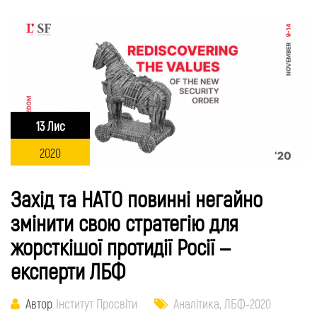
13 Лис
2020
Захід та НАТО повинні негайно
змінити свою стратегію для
жорсткішої протидії Росії –
експерти ЛБФ
Автор
Інститут Просвіти
Аналітика
,
ЛБФ-2020