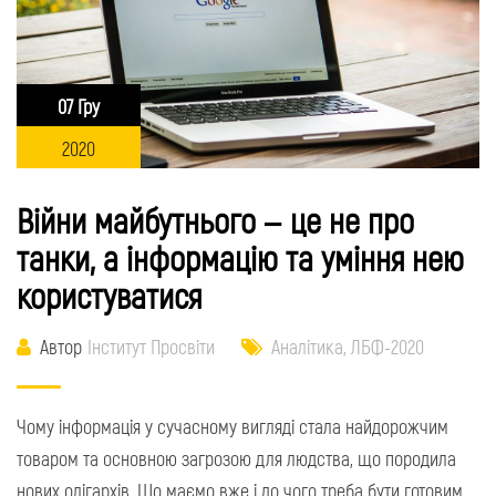
07 Гру
2020
Війни майбутнього – це не про
танки, а інформацію та уміння нею
користуватися
Автор
Інститут Просвіти
Аналітика
,
ЛБФ-2020
Чому інформація у сучасному вигляді стала найдорожчим
товаром та основною загрозою для людства, що породила
нових олігархів. Що маємо вже і до чого треба бути готовим.