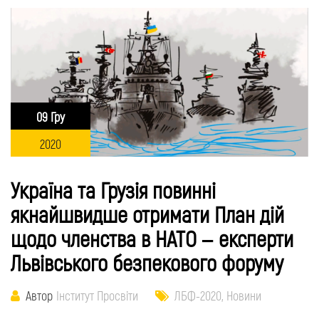
09 Гру
2020
Україна та Грузія повинні
якнайшвидше отримати План дій
щодо членства в НАТО – експерти
Львівського безпекового форуму
Автор
Інститут Просвіти
ЛБФ-2020
,
Новини