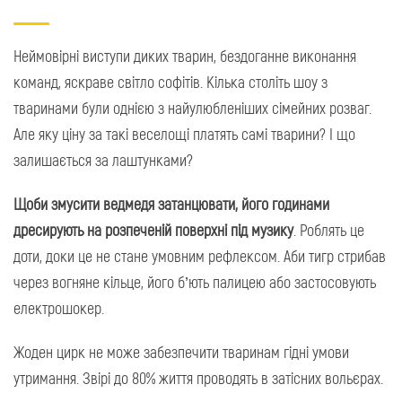
Неймовірні виступи диких тварин, бездоганне виконання
команд, яскраве світло софітів. Кілька століть шоу з
тваринами були однією з найулюбленіших сімейних розваг.
Але яку ціну за такі веселощі платять самі тварини? І що
залишається за лаштунками?
Щоби змусити ведмедя затанцювати, його годинами
дресирують на розпеченій поверхні під музику
. Роблять це
доти, доки це не стане умовним рефлексом. Аби тигр стрибав
через вогняне кільце, його б’ють палицею або застосовують
електрошокер.
Жоден цирк не може забезпечити тваринам гідні умови
утримання. Звірі до 80% життя проводять в затісних вольєрах.