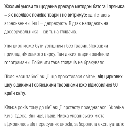
Жахливі умови та щоденна дресура методом батога і пряника
– як наслідок психіка тварин не витримує:
одні стають
агресивними, інші – депресують. Відтак нападають на
дресерувальника і навіть на глядачів.
Утім цирк може бути успішним і без тварин. Яскравий
приклад німецького цирку. Там диких тварин замінили
голограмами. Побачити таке глядачів не бракувало.
Після масштабної акції, що прокотилася світом,
від циркових
шоу з дикими і свійськими тваринами вже відмовилися 50
країн світу.
Кілька років тому до цієї акції-протесту приєдналася і Україна.
Київ, Одеса, Вінниця, Львів. Низка українських міста
відмовилась від пересувних цирків, заборонила експлуатацію