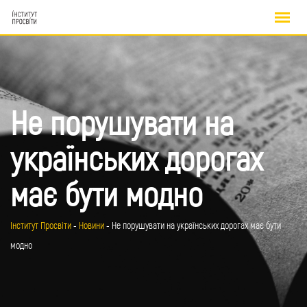
Skip
to
content
Не порушувати на
українських дорогах
має бути модно
Інститут Просвіти
-
Новини
-
Не порушувати на українських дорогах має бути
модно