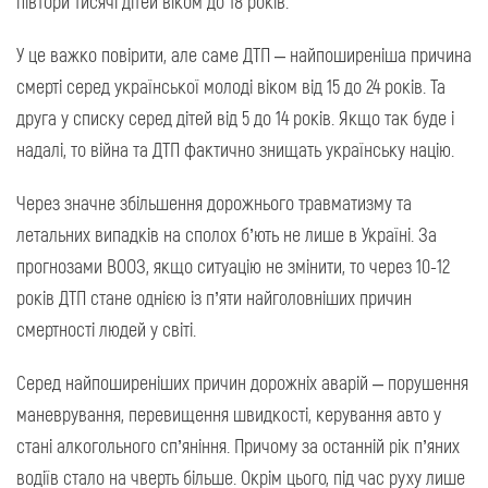
півтори тисячі дітей віком до 18 років.
У це важко повірити, але саме ДТП – найпоширеніша причина
смерті серед української молоді віком від 15 до 24 років. Та
друга у списку серед дітей від 5 до 14 років. Якщо так буде і
надалі, то війна та ДТП фактично знищать українську націю.
Через значне збільшення дорожнього травматизму та
летальних випадків на сполох б’ють не лише в Україні. За
прогнозами ВООЗ, якщо ситуацію не змінити, то через 10-12
років ДТП стане однією із п’яти найголовніших причин
смертності людей у світі.
Серед найпоширеніших причин дорожніх аварій – порушення
маневрування, перевищення швидкості, керування авто у
стані алкогольного сп’яніння. Причому за останній рік п’яних
водіїв стало на чверть більше. Окрім цього, під час руху лише