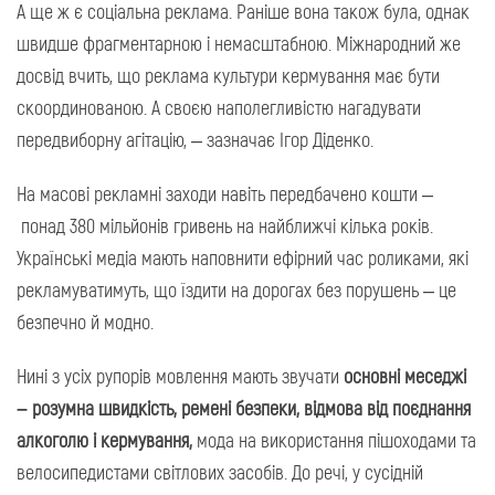
А ще ж є соціальна реклама. Раніше вона також була, однак
швидше фрагментарною і немасштабною. Міжнародний же
досвід вчить, що реклама культури кермування має бути
скоординованою. А своєю наполегливістю нагадувати
передвиборну агітацію, – зазначає Ігор Діденко.
На масові рекламні заходи навіть передбачено кошти –
понад 380 мільйонів гривень на найближчі кілька років.
Українські медіа мають наповнити ефірний час роликами, які
рекламуватимуть, що їздити на дорогах без порушень – це
безпечно й модно.
Нині з усіх рупорів мовлення мають звучати
основні меседжі
– розумна швидкість, ремені безпеки, відмова від поєднання
алкоголю і кермування,
мода на використання пішоходами та
велосипедистами світлових засобів. До речі, у сусідній