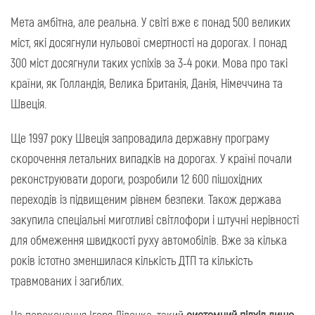
Мета амбітна, але реальна. У світі вже є понад 500 великих
міст, які досягнули нульової смертності на дорогах. І понад
300 міст досягнули таких успіхів за 3-4 роки. Мова про такі
країни, як Голландія, Велика Британія, Данія, Німеччина та
Швеція.
Ще 1997 року Швеція запровадила державну програму
скорочення летальних випадків на дорогах. У країні почали
реконструювати дороги, розробили 12 600 пішохідних
переходів із підвищеним рівнем безпеки. Також держава
закупила спеціальні миготливі світлофори і штучні нерівності
для обмеження швидкості руху автомобілів. Вже за кілька
років істотно зменшилася кількість ДТП та кількість
травмованих і загиблих.
На переконання Ігоря Діденка, такий
системний підхід лише