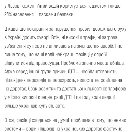
у Львові кожен п’ятий водій користується ґаджетом і лише
25% населення – пасками безпеки.
Цікаво, що покарання за порушення правил дорожнього руху
в Україні досить суворі. Втім, ні високі штрафи, ні загроза
ув’язнення суттєво не впливають на зменшення аварій. І не
лише тому, що наші водії найкращі фахівці у спробі
відкупитися від правосуддя. Проблема значно масштабніша.
Адже серед іншої групи причин ДТП – необлаштованість
пішохідних переходів та перехресть, недостатнє освітлення
на дорогах, брак розмітки та достатньої кількості світлофорів
у місцях високої концентрації ДТП. І це тоді, коли дедалі
більше українців купують авто.
Отож, фахівці сходяться на думці: проблема в тому, що немає
системи – водій і пішохід на українських дорогах фактично