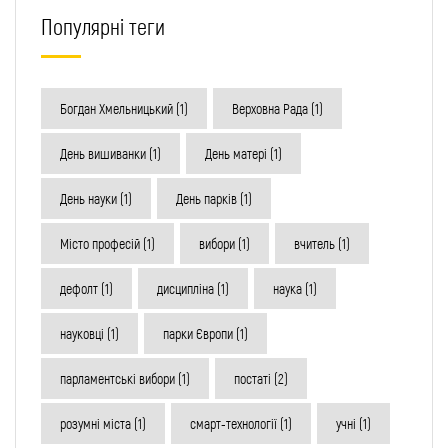
Популярні теги
Богдан Хмельницький
(1)
Верховна Рада
(1)
День вишиванки
(1)
День матері
(1)
День науки
(1)
День парків
(1)
Місто професій
(1)
вибори
(1)
вчитель
(1)
дефолт
(1)
дисципліна
(1)
наука
(1)
науковці
(1)
парки Європи
(1)
парламентські вибори
(1)
постаті
(2)
розумні міста
(1)
смарт-технології
(1)
учні
(1)