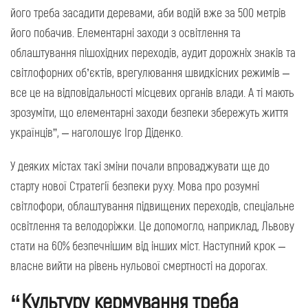
його треба засадити деревами, аби водій вже за 500 метрів
його побачив. Елементарні заходи з освітлення та
облаштування пішохідних переходів, аудит дорожніх знаків та
світлофорних об’єктів, врегулювання швидкісних режимів –
все це на відповідальності місцевих органів влади. А ті мають
зрозуміти, що елементарні заходи безпеки збережуть життя
українців”, – наголошує Ігор Діденко.
У деяких містах такі зміни почали впроваджувати ще до
старту нової Стратегії безпеки руху. Мова про розумні
світлофори, облаштування підвищених переходів, спеціальне
освітлення та велодоріжки. Це допомогло, наприклад, Львову
стати на 60% безпечнішим від інших міст. Наступний крок –
власне вийти на рівень нульової смертності на дорогах.
“Культуру кермування треба