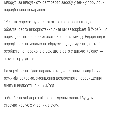
Білорусі за відсутність світлового засобу у темну пору доби
передбачено покарання.
“Ми вже зареєстрували також законопроект щодо
обов’язкового використання дитячих автокрісел. В Україні ця
норма досі не є обов’язковою. Хоча, скажімо, у Нідерландах
породіллю з немовлям не відпустять додому, якщо лікарі
особисто не переконаються, що в авто є дитяче крісло”, –
каже Ігор Діденко.
На черзі, розповідає парламентар, – питання швидкісних
режимів, зокрема, зменшення дозволеного перевищення
ліміту швидкості на 20 км/год.
Тобто безпечні дорожні нововведення мають і будуть
стосуватись усіх учасників руху.