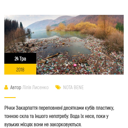
24 Тра
2018
Автор
Лілія Лисенко
NOTA BENE
Річки Закарпаття переповнені десятками кубів пластику,
тонною скла та іншого непотребу. Вода їх несе, поки у
вузьких місцях вони не закорковуються.