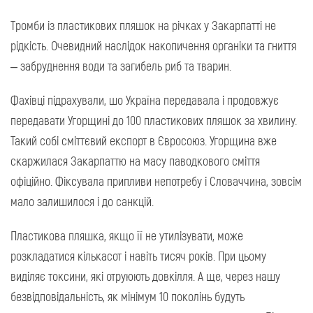
Тромби із пластикових пляшок на річках у Закарпатті не
рідкість. Очевидний наслідок накопичення органіки та гниття
– забруднення води та загибель риб та тварин.
Фахівці підрахували, шо Україна передавала і продовжує
передавати Угорщині до 100 пластикових пляшок за хвилину.
Такий собі сміттєвий експорт в Євросоюз. Угорщина вже
скаржилася Закарпаттю на масу паводкового сміття
офіційно. Фіксувала припливи непотребу і Словаччина, зовсім
мало залишилося і до санкцій.
Пластикова пляшка, якщо її не утилізувати, може
розкладатися кількасот і навіть тисяч років. При цьому
виділяє токсини, які отруюють довкілля. А ще, через нашу
безвідповідальність, як мінімум 10 поколінь будуть