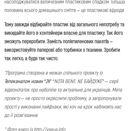
насолоджуватися величезним пластиковим спадком. Більша
половина всього домашнього сміття – це пластикові відходи.
Тому завжди відбирайте пластик від загального непотребу та
викидайте його в контейнери власне для пластику. Так його
зможуть переробити. Замість поліетиленових пакетів –
використовуйте паперові або торбинки з тканини. Зробити
так легко, а буде так чисто.
*Програма створена в межах спільного проекту із
Телеканалом новин “24”
“NOTA BENE: NЕ БАЙДУЖЕ” – серії
відеонотаток про наболіле та актуальне для українців. Мета
проекту – не просто окреслити проблему, а запропонувати
прості у виконанні лайфхаки, які хоч на крок наблизять нас
до її розв’язання.
* Фото взято із http://vseua.info