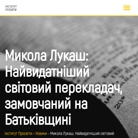
Skip
to
content
Микола Лукаш:
Найвидатніший
світовий перекладач,
замовчаний на
Батьківщині
Інститут Просвіти
-
Новини
-
Микола Лукаш: Найвидатніший світовий