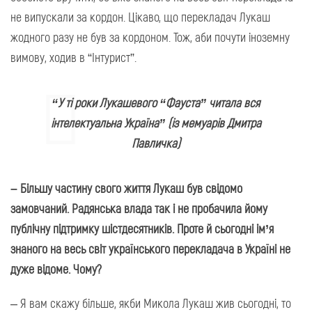
не випускали за кордон. Цікаво, що перекладач Лукаш
жодного разу не був за кордоном. Тож, аби почути іноземну
вимову, ходив в “Інтурист”.
“У ті роки Лукашевого “Фауста” читала вся
інтелектуальна Україна” (із мемуарів Дмитра
Павличка)
– Більшу частину свого життя Лукаш був свідомо
замовчаний. Радянська влада так і не пробачила йому
публічну підтримку шістдесятників. Проте й сьогодні ім’я
знаного на весь світ українського перекладача в Україні не
дуже відоме. Чому?
– Я вам скажу більше, якби Микола Лукаш жив сьогодні, то