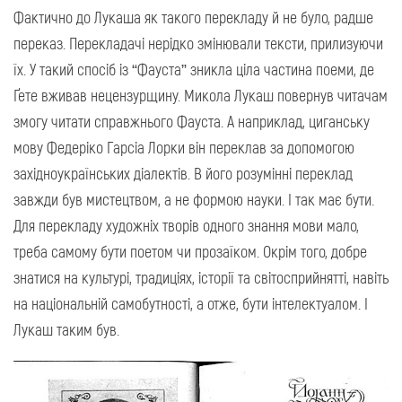
Фактично до Лукаша як такого перекладу й не було, радше
переказ. Перекладачі нерідко змінювали тексти, прилизуючи
їх. У такий спосіб із “Фауста” зникла ціла частина поеми, де
Ґете вживав нецензурщину. Микола Лукаш повернув читачам
змогу читати справжнього Фауста. А наприклад, циганську
мову Федеріко Гарсіа Лорки він переклав за допомогою
західноукраїнських діалектів. В його розумінні переклад
завжди був мистецтвом, а не формою науки. І так має бути.
Для перекладу художніх творів одного знання мови мало,
треба самому бути поетом чи прозаїком. Окрім того, добре
знатися на культурі, традиціях, історії та світосприйнятті, навіть
на національній самобутності, а отже, бути інтелектуалом. І
Лукаш таким був.