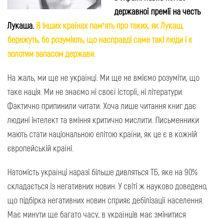
державної премії на честь
Лукаша.
В інших країнах пам’ять про таких, як Лукаш,
бережуть, бо розуміють, що насправді саме такі люди і є
золотим запасом держави.
На жаль, ми ще не українці. Ми ще не вміємо розуміти, що
таке нація. Ми не знаємо ні своєї історії, ні літератури.
Фактично припинили читати. Хоча лише читання книг дає
людині інтелект та вміння критично мислити. Письменники
мають стати національною елітою країни, як це є в кожній
європейській країні.
Натомість українці наразі більше дивляться ТБ, яке на 90%
складається із негативних новин. У світі ж науково доведено,
що підбірка негативних новин сприяє дебілізації населення.
Має минути ще багато часу, в українців має змінитися