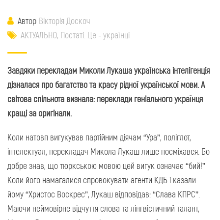
Автор
Вікторія Доскоч
АКТУАЛЬНО
,
Постаті. Це - українці
Завдяки перекладам Миколи Лукаша українська інтелігенція
дізналася про багатство та красу рідної української мови. А
світова спільнота визнала: переклади геніального українця
кращі за оригінали.
Коли натовп вигукував партійним діячам “Ура”, поліглот,
інтелектуал, перекладач Микола Лукаш лише посміхався. Бо
добре знав, що тюркською мовою цей вигук означає “бий!”
Коли його намагалися спровокувати агенти КДБ і казали
йому “Христос Воскрес”, Лукаш відповідав: “Слава КПРС”.
Маючи неймовірне відчуття слова та лінгвістичний талант,