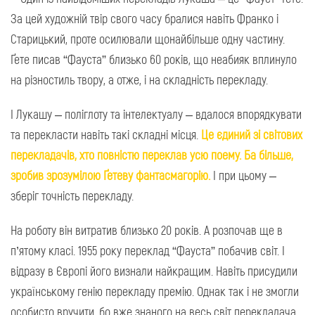
За цей художній твір свого часу бралися навіть Франко і
Старицький, проте осилювали щонайбільше одну частину.
Ґете писав “Фауста” близько 60 років, що неабияк вплинуло
на різностиль твору, а отже, і на складність перекладу.
І Лукашу – поліглоту та інтелектуалу – вдалося впорядкувати
та перекласти навіть такі складні місця.
Це єдиний зі світових
перекладачів, хто повністю переклав усю поему. Ба більше,
зробив зрозумілою Ґетеву фантасмагорію.
І при цьому –
зберіг точність перекладу.
На роботу він витратив близько 20 років. А розпочав ще в
п’ятому класі. 1955 року переклад “Фауста” побачив світ. І
відразу в Європі його визнали найкращим. Навіть присудили
українському генію перекладу премію. Однак так і не змогли
особисто вручити, бо вже знаного на весь світ перекладача