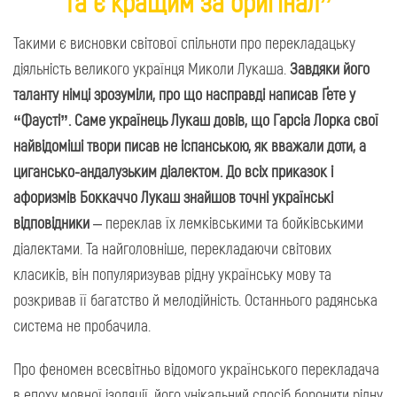
та є кращим за оригінал”
Такими є висновки світової спільноти про перекладацьку
діяльність великого українця Миколи Лукаша.
Завдяки його
таланту німці зрозуміли, про що насправді написав Ґете у
“Фаусті”. Саме українець Лукаш довів, що Гарсіа Лорка свої
найвідоміші твори писав не іспанською, як вважали доти, а
цигансько-андалузьким діалектом. До всіх приказок і
афоризмів Боккаччо Лукаш знайшов точні українські
відповідники
– переклав їх лемківськими та бойківськими
діалектами. Та найголовніше, перекладаючи світових
класиків, він популяризував рідну українську мову та
розкривав її багатство й мелодійність. Останнього радянська
система не пробачила.
Про феномен всесвітньо відомого українського перекладача
в епоху мовної ізоляції, його унікальний спосіб боронити рідну