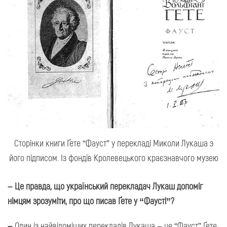
Сторінки книги Ґете “Фауст” у перекладі Миколи Лукаша з
його підписом. Із фондів Кролевецького краєзнавчого музею
– Це правда, що український перекладач Лукаш допоміг
німцям зрозуміти, про що писав Ґете у “Фаусті”?
–
Один із найвідоміших перекладів Лукаша – це “Фауст” Ґете.