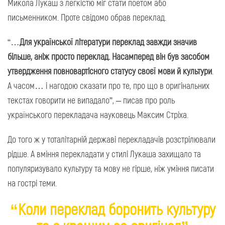
Микола Лукаш з легкістю міг стати поетом або
письменником. Проте свідомо обрав переклад.
“…
Для української літератури переклад завжди значив
більше, аніж просто переклад. Насамперед
він був засобом
утвердження повновартісного статусу своєї мови й культури
.
А часом… і нагодою сказати про те, про що в оригінальних
текстах говорити не випадало”, – писав про роль
українського перекладача науковець Максим Стріха.
До того ж у тоталітарній державі перекладачів розстрілювали
рідше. А вміння перекладати у стилі Лукаша захищало та
популяризувало культуру та мову не гірше, ніж уміння писати
на гострі теми.
“Коли переклад боронить культуру