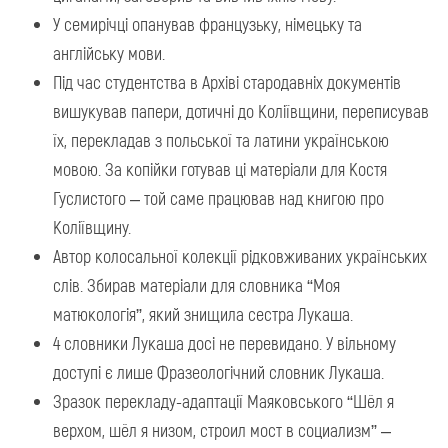
У семирічці опанував французьку, німецьку та
англійську мови.
Під час студентства в Архіві стародавніх документів
вишукував папери, дотичні до Коліївщини, переписував
їх, перекладав з польської та латини українською
мовою. За копійки готував ці матеріали для Костя
Гуслистого – той саме працював над книгою про
Коліївщину.
Автор колосальної колекції рідковживаних українських
слів. Збирав матеріали для словника “Моя
матюкологія”, який знищила сестра Лукаша.
4 словники Лукаша досі не перевидано. У вільному
доступі є лише Фразеологічний словник Лукаша.
Зразок перекладу-адаптації Маяковського “Шёл я
верхом, шёл я низом, строил мост в социализм” –