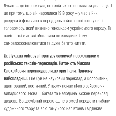
Лукаш – це інтелектуал, це геній, якого не мала жодна нація. І
це при тому, що він народився 1919 року – у час війни,
розрухи й фактично в переддень найстрашнішого у світі
голодомору, який визнано геноцидом українського народу. Та
навіть такі життєві обставини не завадили йому
самовдосконалюватися та дуже багато читати.
До Лукаша світову літературу зазвичай перекладали з
російських текстів-перекладів. Натомість Микола
Олексійович перекладав лише оригінали. Причому
найскладніші.
І це був не науковий переклад, а колоритний,
адаптований, поетичний. У ньому немає нічого зайвого чи
випадкового. Мова – багата та мелодійна. Кожен переклад –
шедевр. Бо дослівний переклад не в змозі передати глибину
художнього твору та всю гаму його напівтонів і відтінків!