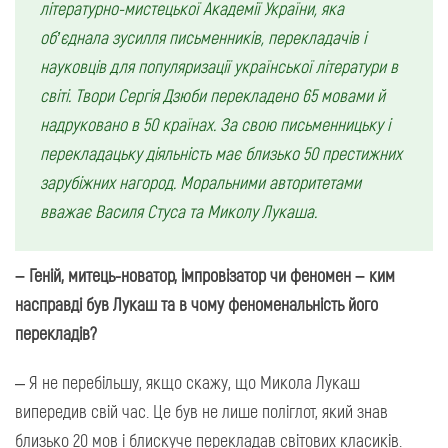
літературно-мистецької Академії України, яка
об’єднала зусилля письменників, перекладачів і
науковців для популяризації української літератури в
світі. Твори Сергія Дзюби перекладено 65 мовами й
надруковано в 50 країнах. За свою письменницьку і
перекладацьку діяльність має близько 50 престижних
зарубіжних нагород. Моральними авторитетами
вважає Василя Стуса та Миколу Лукаша.
–
Геній, митець-новатор, імпровізатор чи феномен – ким
насправді був Лукаш та в чому феноменальність його
перекладів?
– Я не перебільшу, якщо скажу, що Микола Лукаш
випередив свій час. Це був не лише поліглот, який знав
близько 20 мов і блискуче перекладав світових класиків.