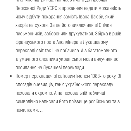
Верховної Ради УСРС з проханням надати можливість
йому відбути покарання замість Івана Дзюби, який
хворів на сухоти. За це його виключили зі Спілки
письменників, заборонили друкуватися. Збірка віршів
французького поета Аполлінера в Лукашевому
перекладі світ так і не побачила. А з багатомовного
тлумачного словника української мови вилучили всі
посилання на Лукашеві переклади.
Помер перекладач зі світовим іменем 1988-го року. Зі
спогадів очевидців, генія українського перекладу
поховали скромно. А на поховальній табличці
символічно написали його прізвище російською та з
помилками…