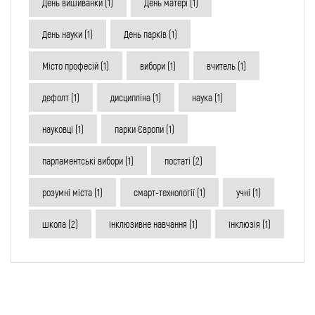
День вишиванки
(1)
День матері
(1)
День науки
(1)
День парків
(1)
Місто професій
(1)
вибори
(1)
вчитель
(1)
дефолт
(1)
дисципліна
(1)
наука
(1)
науковці
(1)
парки Європи
(1)
парламентські вибори
(1)
постаті
(2)
розумні міста
(1)
смарт-технології
(1)
учні
(1)
школа
(2)
інклюзивне навчання
(1)
інклюзія
(1)