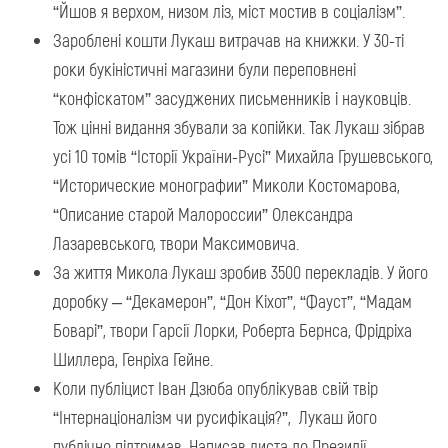
“Йшов я верхом, низом ліз, міст мостив в соціалізм”.
Зароблені кошти Лукаш витрачав на книжки. У 30-ті
роки букіністичні магазини були переповнені
“конфіскатом” засуджених письменників і науковців.
Тож цінні видання збували за копійки. Так Лукаш зібрав
усі 10 томів “Історії України-Русі” Михайла Грушевського,
“Исторические монографии” Миколи Костомарова,
“Описание старой Малороссии” Олександра
Лазаревського, твори Максимовича.
За життя Микола Лукаш зробив 3500 перекладів. У його
доробку – “Декамерон”, “Дон Кіхот”, “Фауст”, “Мадам
Боварі”, твори Гарсії Лорки, Роберта Бернса, Фрідріха
Шиллера, Генріха Гейне.
Коли публіцист Іван Дзюба опублікував свій твір
“Інтернаціоналізм чи русифікація?”, Лукаш його
публічно підтримав. Написав листа до Президії