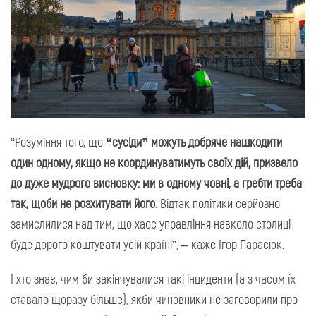
“Розуміння того, що
“сусіди” можуть добряче нашкодити
один одному, якщо не координуватимуть своїх дій, призвело
до дуже мудрого висновку: ми в одному човні, а гребти треба
так, щоби не розхитувати його.
Відтак політики серйозно
замислилися над тим, що хаос управління навколо столиці
буде дорого коштувати усій країні”, – каже Ігор Парасюк.
І хто знає, чим би закінчувалися такі інциденти (а з часом їх
ставало щоразу більше), якби чиновники не заговорили про