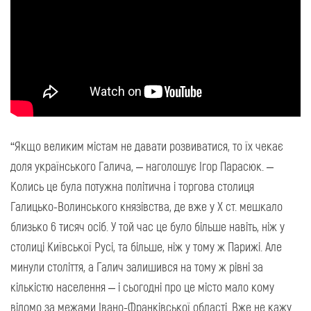
“Якщо великим містам не давати розвиватися, то їх чекає
доля українського Галича, – наголошує Ігор Парасюк. –
Колись це була потужна політична і торгова столиця
Галицько-Волинського князівства, де вже у Х ст. мешкало
близько 6 тисяч осіб. У той час це було більше навіть, ніж у
столиці Київської Русі, та більше, ніж у тому ж Парижі. Але
минули століття, а Галич залишився на тому ж рівні за
кількістю населення – і сьогодні про це місто мало кому
відомо за межами Івано-Франківської області. Вже не кажу