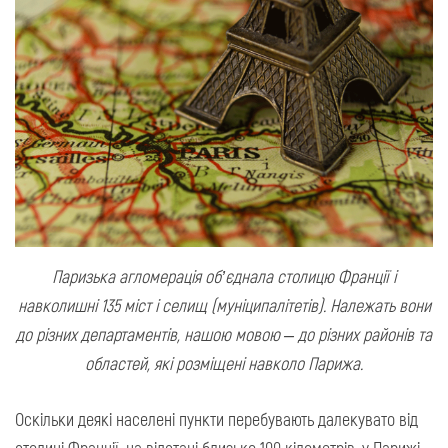
Паризька агломерація об’єднала столицю Франції і
навколишні 135 міст і селищ (муніципалітетів). Належать вони
до різних департаментів, нашою мовою – до різних районів та
областей, які розміщені навколо Парижа.
Оскільки деякі населені пункти перебувають далекувато від
столиці Франції, на відстані близько 100 кілометрів, у Парижі