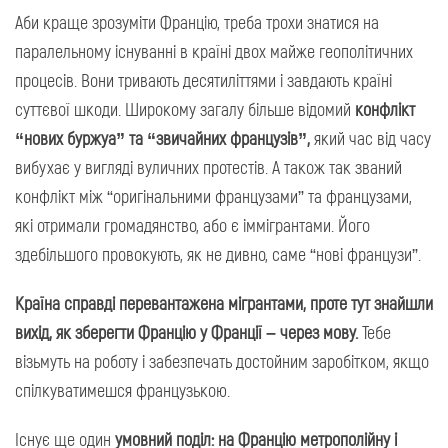
Аби краще зрозуміти Францію, треба трохи знатися на
паралельному існуванні в країні двох майже геополітичних
процесів. Вони тривають десятиліттями і завдають країні
суттєвої шкоди. Широкому загалу більше відомий
конфлікт
“нових буржуа” та “звичайних французів”,
який час від часу
вибухає у вигляді вуличних протестів. А також так званий
конфлікт між “оригінальними французами” та французами,
які отримали громадянство, або є іммігрантами. Його
здебільшого провокують, як не дивно, саме “нові французи”.
Країна справді перевантажена мігрантами, проте тут знайшли
вихід, як зберегти Францію у Франції – через мову.
Тебе
візьмуть на роботу і забезпечать достойним заробітком, якщо
спілкуватимешся французькою.
Існує ще один
умовний поділ: на Францію метрополійну і