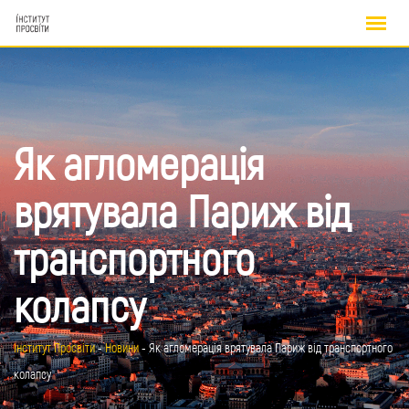
Skip
to
content
Як агломерація
врятувала Париж від
транспортного
колапсу
Інститут Просвіти
-
Новини
-
Як агломерація врятувала Париж від транспортного
колапсу