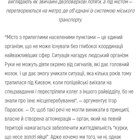
виглядають як звичайні двоповерхові потяги, а під містом –
перетворюються на метро, де об’єднані із системою міського
транспорту.
“Місто з прилеглими населеними пунктами – це єдиний
організм, що не може існувати без глибокої координації
найважливіших сфер. Ситуація нагадує людський організм.
Руки не можуть діяти окремо від сигналів, які дає головний
мозок. І це дає змогу уникати ситуації, яка кілька років тому
трапилася під Києвом, коли поліцейські виїхали на
спецзавдання і перестріляли колег з іншого райвідділу, бо не
знали про їхнє місцеперебування”, – аргументує Ігор
Парасюк. – От, щоб такі речі не могли виникати в принципі,
власне й створена агломерація – орган, який на певній
території намагається забезпечити життєдіяльність “курки,
що несе золоті яйця”. Адже хочемо ми того, чи ні, однак