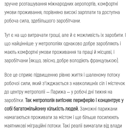
зручне розташування міжнародних аеропортів, комфортні
умови проживання, порівняно високі зарплати та доступна
робоча сила, здебільшого заробітчани.
Тут є на що витрачати гроші, але й є можливість їх заробити. І
що найцінніше: у метрополіях однаково добре заробляють і
мають комфортні умови проживання та праці й місцеві, і
заробітчани (якщо, звісно, добре володіють французькою).
Все це сприяє підвищенню рівню життя і шаленому потоку
робочої сили, який з’їжджається з навколишніх сіл і містечок
до центру метрополії – Парижа – у робочі дні тижня на
заробітки.
Так метрополія витісняє периферію і концентрує у
собі багатомільйонну кількість людей.
Заможні парижани
намагаються проживати за містом і ще більше посилюють
маятникові міграційні потоки. Такі реалії вимагали від влади