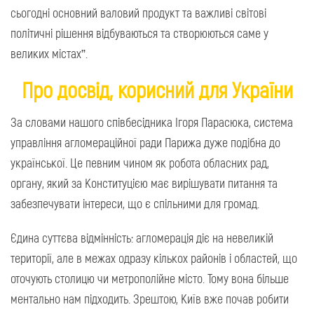
сьогодні основний валовий продукт та важливі світові
політичні рішення відбуваються та створюються саме у
великих містах”.
Про досвід, корисний для України
За словами нашого співбесідника Ігоря Парасюка, система
управління агломераційної ради Парижа дуже подібна до
української. Це певним чином як робота обласних рад,
органу, який за Конституцією має вирішувати питання та
забезпечувати інтереси, що є спільними для громад.
Єдина суттєва відмінність: агломерація діє на невеликій
території, але в межах одразу кількох районів і областей, що
оточують столицю чи метрополійне місто. Тому вона більше
ментально нам підходить. Зрештою, Київ вже почав робити