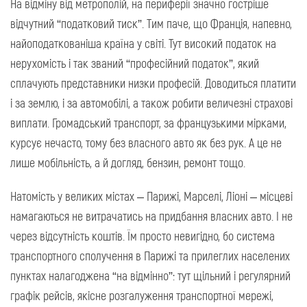
На відміну від метрополій, на периферії значно гостріше
відчутний “податковий тиск”. Тим паче, що Франція, напевно,
найоподаткованіша країна у світі. Тут високий податок на
нерухомість і так званий “професійний податок”, який
сплачують представники низки професій. Доводиться платити
і за землю, і за автомобілі, а також робити величезні страхові
виплати. Громадський транспорт, за французькими мірками,
курсує нечасто, тому без власного авто як без рук. А це не
лише мобільність, а й догляд, бензин, ремонт тощо.
Натомість у великих містах – Парижі, Марселі, Ліоні – місцеві
намагаються не витрачатись на придбання власних авто. І не
через відсутність коштів. Їм просто невигідно, бо система
транспортного сполучення в Парижі та прилеглих населених
пунктах налагоджена “на відмінно”: тут щільний і регулярний
графік рейсів, якісне розгалуження транспортної мережі,