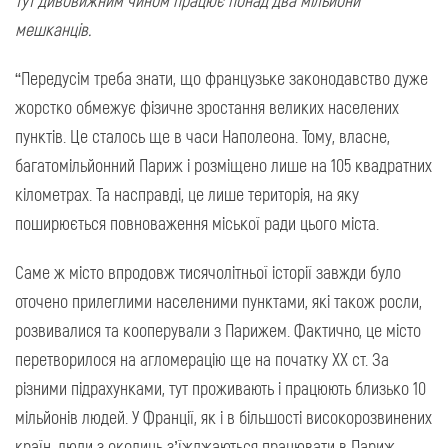
тут дивовижним чином працює понад два мільйони
мешканців.
“Передусім треба знати, що французьке законодавство дуже
жорстко обмежує фізичне зростання великих населених
пунктів. Це сталось ще в часи Наполеона. Тому, власне,
багатомільйонний Париж і розміщено лише на 105 квадратних
кілометрах. Та насправді, це лише територія, на яку
поширюється повноваження міської ради цього міста.
Саме ж місто впродовж тисячолітньої історії завжди було
оточено прилеглими населеними пунктами, які також росли,
розвивалися та кооперували з Парижем. Фактично, це місто
перетворилося на агломерацію ще на початку ХХ ст. За
різними підрахунками, тут проживають і працюють близько 10
мільйонів людей. У Франції, як і в більшості високорозвинених
країн, люди з околиць з’їжджаються працювати в Париж,