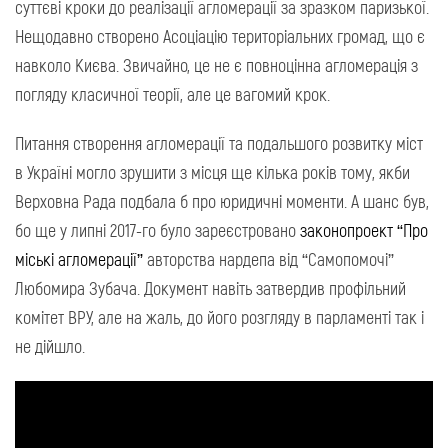
суттєві кроки до реалізації агломерації за зразком паризької.
Нещодавно створено Асоціацію територіальних громад, що є
навколо Києва. Звичайно, це не є повноцінна агломерація з
погляду класичної теорії, але це вагомий крок.
Питання створення агломерації та подальшого розвитку міст
в Україні могло зрушити з місця ще кілька років тому, якби
Верховна Рада подбала б про юридичні моменти. А шанс був,
бо ще у липні 2017-го було зареєстровано
законопроект “Про
міські агломерації”
авторства нардепа від “Самопомочі”
Любомира Зубача. Документ навіть затвердив профільний
комітет ВРУ, але на жаль, до його розгляду в парламенті так і
не дійшло.