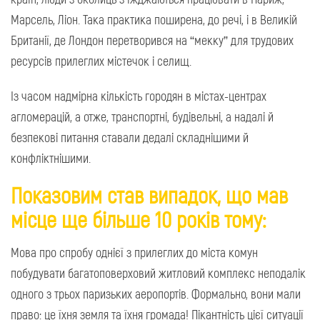
Марсель, Ліон. Така практика поширена, до речі, і в Великій
Британії, де Лондон перетворився на “мекку” для трудових
ресурсів прилеглих містечок і селищ.
Із часом надмірна кількість городян в містах-центрах
агломерацій, а отже, транспортні, будівельні, а надалі й
безпекові питання ставали дедалі складнішими й
конфліктнішими.
Показовим став випадок, що мав
місце ще більше 10 років тому:
Мова про спробу однієї з прилеглих до міста комун
побудувати багатоповерховий житловий комплекс неподалік
одного з трьох паризьких аеропортів. Формально, вони мали
право: це їхня земля та їхня громада! Пікантність цієї ситуації