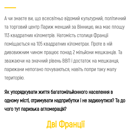
А чи знаєте ви, що всесвітньо відомий культурний, політичний
та торговий центр Париж менший за Вінницю, яка має площу
113 квадратних кілометрів. Натомість столиця Франції
поміщається на 105 квадратних кілометрах. Проте в ній
дивовижним чином працює понад 2 мільйони мешканців. Та
зважаючи на значний рівень ВВП і достаток на мешканця,
парижани непогано почуваються, навіть попри таку малу
територію.
Як упорядкувати життя багатомільйонного населення в
одному місті, отримувати надприбутки і не задихнутися? Та до
чого тут паризька агломерація?
Дві Франції