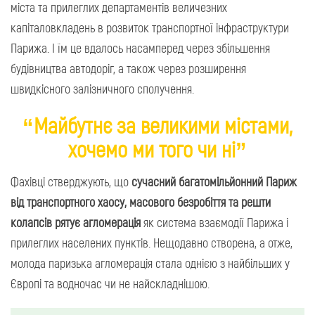
міста та прилеглих департаментів величезних
капіталовкладень в розвиток транспортної інфраструктури
Парижа. І їм це вдалось насамперед через збільшення
будівництва автодоріг, а також через розширення
швидкісного залізничного сполучення.
“Майбутнє за великими містами,
хочемо ми того чи ні”
Фахівці стверджують, що
сучасний багатомільйонний Париж
від транспортного хаосу, масового безробіття та решти
колапсів рятує агломерація
як система взаємодії Парижа і
прилеглих населених пунктів. Нещодавно створена, а отже,
молода паризька агломерація стала однією з найбільших у
Європі та водночас чи не найскладнішою.