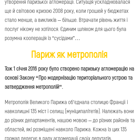
утворення паризької агломерації. Ситуація ускладнювалася
ще й світовою кризою 2008 року, коли грошей у бюджетах
стало менше, а викликів – більше. Втрачати рівень життя і
послуг нікому не хотілося. Єдиним шляхом для цього була
розумна кооперація із “сусідами”…
Париж як метрополія
Тож 1 січня 2016 року було створено паризьку агломерацію на
основі Закону “Про модернізацію територіального устрою та
затвердження метрополій”.
Метрополія Великого Парижа об’єднала столицю Франції і
навколишні 135 міст і селищ (муніципалітетів). Належать вони
до різних департаментів, нашою мовою – до різних районів та
областей, які розміщені навколо Парижа. Кожна із цих 135
громад делегує в раду агломерації своїх депутатів,