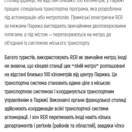
працює спеціальна транспортна програма, яка розроблена
під агломерацію або метрополію. Приміські електрички RER
за межами Парижа виглядають звичайними двоповерховими
потягами, а під містом – перетворюються на метро, де
об’єднані із системою міського транспорту.
Багато туристів, використовують
RER
як звичайне метро, іноді
не знаючи, що кінцеві станції цих “ліній метро” розташовані
на відстані близько 100 кілометрів від центру Парижа. Ця
транспортна система становить єдине ціле з міською
транспортною системою і координується транспортним
управлінням в Парижі. Виконавчі органи французької столиці
здійснюють координацію всієї транспортної системи
агломерації. І хоч
RER
перетинають іноді навіть кілька
департаментів і регіонів (районів та областей), завдяки чітко