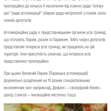
пропорційно до кількості населення від кожної ради. Голову
цієї “ради агломерації” обирає рада метрополії з-поміж своїх
членів-депутатів.
Агломераційна рада є представницьким органом усіх громад,
що оточують Париж, разом із Парижем. Тобто через депутатів
представляє інтереси всіх громад, які працюють на цій
території. Їхня присутність означає, що інтереси всіх
представлено пропорційно.
При цьому Великий Париж (Паризька агломерація)
формально розділений на 10 різних спеціалізованих
економічних зон: наприклад, Дефанс – своєрідний бізнес-
центр, Санкле – інноваційне містечко тощо.