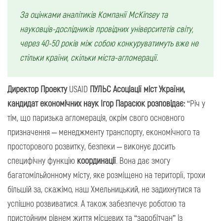
За оцінками аналітиків Компанії McKinsey та
науковців-дослідників провідних університетів світу,
через 40-50 років між собою конкуруватимуть вже не
стільки країни, скільки міста-агломерації.
Д
иректор Проекту
USAID
ПУЛЬС Асоціації міст України,
кандидат економічних наук Ігор Парасюк розповідає:
“Річ у
тім, що паризька агломерація, окрім свого основного
призначення – менеджменту транспорту, економічного та
просторового розвитку, безпеки – виконує досить
специфічну функцію
координації
. Вона дає змогу
багатомільйонному місту, яке розміщено на території, трохи
більшій за, скажімо, наш Хмельницький, не задихнутися та
успішно розвиватися. А також забезпечує роботою та
пристойним рівнем життя місцевих та “заробітчан” із