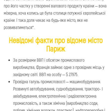
про його частку у створенні валового продукту країни – вона
мізерна, хоча колись це була столиця потужної європейської
країни. І така доля чекає на будь-яке місто, яке не
розвиватиметься”.
Невідомі факти про відоме місто
Париж
За розмірами ВВП і обсягом промислового
виробництва, Франція займає одне з провідних місць у
західному світі. ВВП на особу – $ 27975.
Провідна галузь промисловості – машинобудування.
Розвинуті автобудування, суднобудування, тракторо- і
авіабудування, електротехнічна і радіоелектронна
промисловість, а також хімічна (виробництво соди,
добрив, хімічних волокон, пластмас), нафтопереробна і