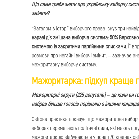
Що саме треба знати про українську виборчу систем
змінити?
“Загалом в історії виборчого права існує три найв
наразі діє змішана виборча система: 50% Верховно
системою із закритими партійними списками
. Її в
розмови про негайні виборчі зміни”, – зазначає а
мажоритарну виборчу систему.
Мажоритарка: підкуп краще 
Мажоритарні округи (225 депутатів) – це к
оли ви г
набрав більше голосів порівняно з іншими кандида
Світова практика показує, що мажоритарна виборч
виборах перемагають політичні сили, які мають пот
мажоритаркою відбуваються у понад 70 країнах світ