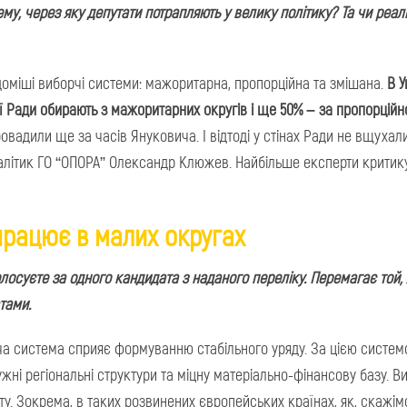
у, через яку депутати потрапляють у велику політику? Та чи реаль
ідоміші виборчі системи: мажоритарна, пропорційна та змішана.
В У
ї Ради обирають з мажоритарних округів і ще 50% – за пропорцій
провадили ще за часів Януковича. І відтоді у стінах Ради не вщухал
налітик ГО “ОПОРА” Олександр Клюжев. Найбільше експерти критик
працює в малих округах
олосуєте за одного
кандидата з наданого переліку
.
Перемагає той, 
тами.
а система сприяє формуванню стабільного уряду. За цією систем
ужні регіональні структури та міцну матеріально-фінансову базу. В
у. Зокрема, в таких розвинених європейських країнах, як, скажімо