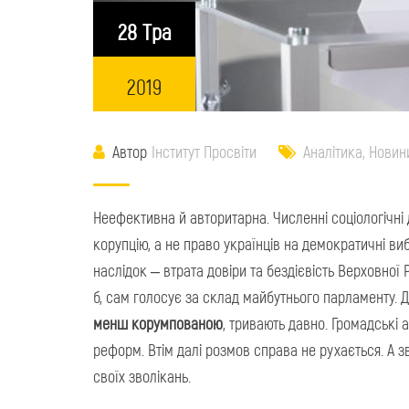
28 Тра
2019
Автор
Інститут Просвіти
Аналітика
,
Новин
Неефективна й авторитарна. Численні соціологічні
корупцію, а не право українців на демократичні ви
наслідок – втрата довіри та бездієвість Верховної
б, сам голосує за склад майбутнього парламенту. Д
менш корумпованою
, тривають давно. Громадські 
реформ. Втім далі розмов справа не рухається. А з
своїх зволікань.