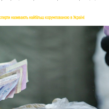
перти називають найбільш корумпованою в Україні
.