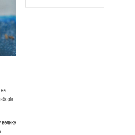
 не
виборів
у велику
а