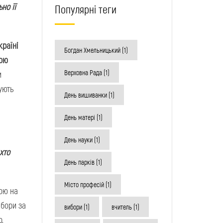
но її
Популярні теги
країні
Богдан Хмельницький
(1)
ною
Верховна Рада
(1)
и
ують
День вишиванки
(1)
День матері
(1)
День науки
(1)
хто
День парків
(1)
Місто професій
(1)
ою на
ибори за
вибори
(1)
вчитель
(1)
,