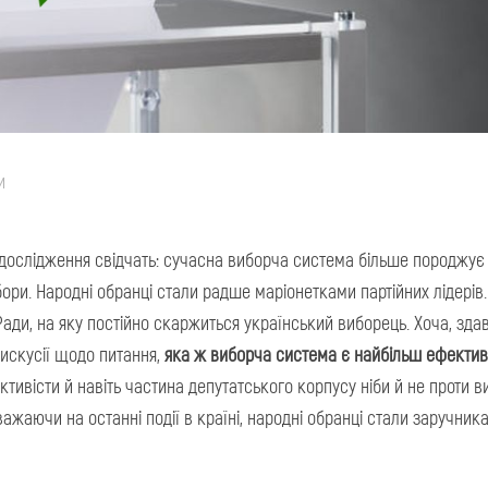
и
 дослідження свідчать: сучасна виборча система більше породжує
бори. Народні обранці стали радше маріонетками партійних лідерів.
 Ради, на яку постійно скаржиться український виборець. Хоча, зда
искусії щодо питання,
яка ж виборча система є найбільш ефектив
активісти й навіть частина депутатського корпусу ніби й не проти 
важаючи на останні події в країні, народні обранці стали заручник