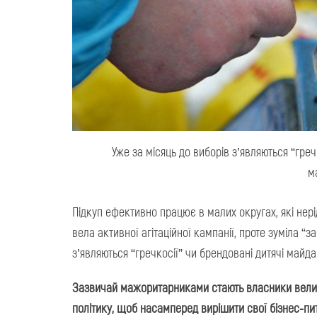
Уже за місяць до виборів з’являються “гр
м
Підкуп ефективно працює в малих округах, які нер
вела активної агітаційної кампанії, проте зуміла “з
з’являються “гречкосії” чи брендовані дитячі май
Зазвичай мажоритарниками стають власники велико
політику, щоб насамперед вирішити свої бізнес-пи