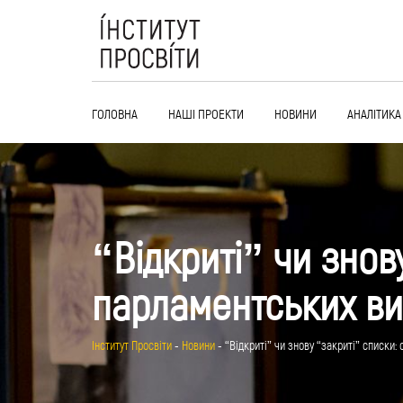
Skip
to
content
ГОЛОВНА
НАШІ ПРОЕКТИ
НОВИНИ
АНАЛІТИКА
“Відкриті” чи знов
парламентських виб
Інститут Просвіти
-
Новини
-
“Відкриті” чи знову “закриті” списки: