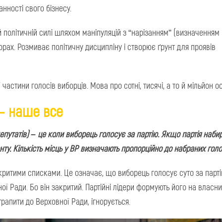
анності свого бізнесу.
політичній силі шляхом маніпуляцій з “нарізанням” (визначенням
рах. Розмиває політичну дисципліну і створює ґрунт для проявів
частини голосів виборців. Мова про сотні, тисячі, а то й мільйон ос
 – наше все
путатів) – це коли виборець голосує за партію. Якщо партія наби
ту. Кількість місць у ВР визначають пропорційно до набраних голо
закритими списками. Це означає, що виборець голосує суто за парті
ої Ради. Бо він закритий. Партійні лідери формують його на власн
трапити до Верховної Ради, ігнорується.