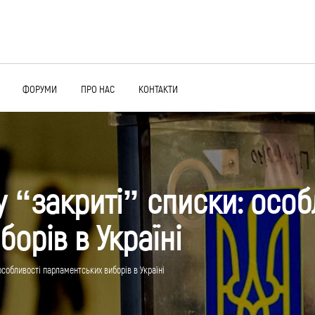
ФОРУМИ
ПРО НАС
КОНТАКТИ
у “закриті” списки: особ
орів в Україні
 особливості парламентських виборів в Україні