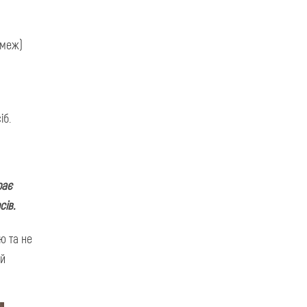
 меж)
іб.
рає
сів.
ю та не
ий