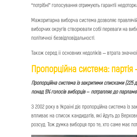
“потрібні” голосування отримують гарантії недоторк
Мажоритарна виборча система дозволяє правлячій 
виборчих округів створювати собі переваги на вибо
політичної безвідповідальності.
Також серед її основних недоліків – втрата значної 
Пропорційна система: партія
Пропорційна система із закритими списками (225 де
понад 5% голосів виборців – потрапляє до парламен
З 2002 року в Україні діє пропорційна система із 
впливає на список кандидатів, які йдуть до Верховн
розсуд. Тож думка виборця про те, хто саме має по