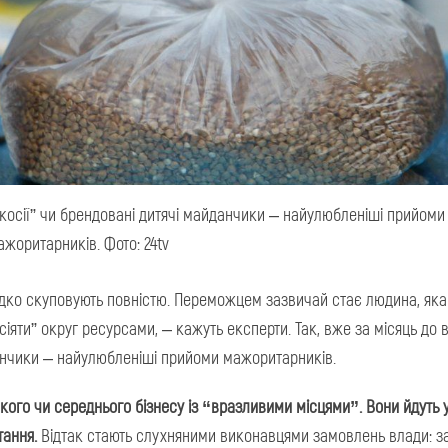
ечкосії” чи брендовані дитячі майданчики – найулюбленіші прийоми
ажоритарників. Фото: 24tv
ідко скуповують повністю. Переможцем зазвичай стає людина, яка
асіяти” округ ресурсами, – кажуть експерти. Так, вже за місяць до 
данчики – найулюбленіші прийоми мажоритарників.
го чи середнього бізнесу із “вразливими місцями”. Вони йдуть 
тання.
Відтак стають слухняними виконавцями замовлень влади: з