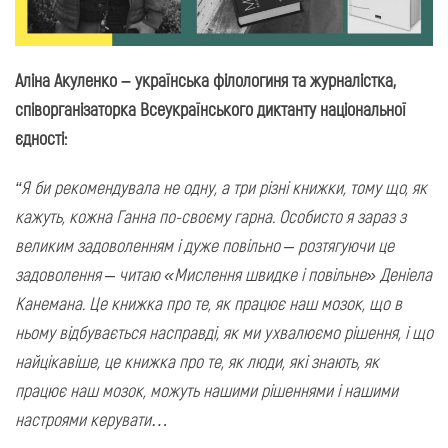
Аліна Акуленко – українська філологиня та журналістка,
співорганізаторка Всеукраїнського диктанту національної
єдності:
“Я би рекомендувала не одну, а три різні книжки, тому що, як
кажуть, кожна Ганна по-своєму гарна. Особисто я зараз з
великим задоволенням і дуже повільно – розтягуючи це
задоволення – читаю «Мислення швидке і повільне» Деніела
Канемана. Це книжка про те, як працює наш мозок, що в
ньому відбувається насправді, як ми ухвалюємо рішення, і що
найцікавіше, це книжка про те, як люди, які знають, як
працює наш мозок, можуть нашими рішеннями і нашими
настроями керувати…