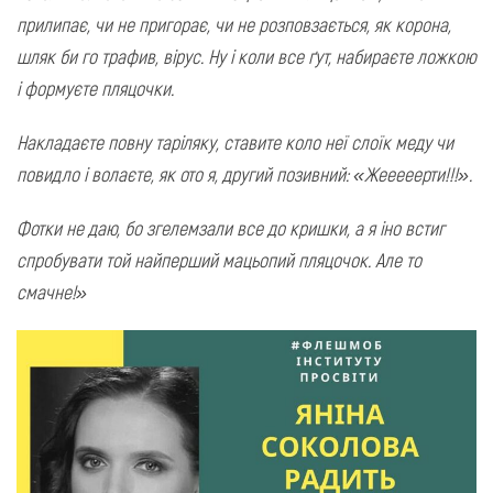
прилипає, чи не пригорає, чи не розповзається, як корона,
шляк би го трафив, вірус. Ну і коли все ґут, набираєте ложкою
і формуєте пляцочки.
Накладаєте повну таріляку, ставите коло неї слоїк меду чи
повидло і волаєте, як ото я, другий позивний: «Жееееерти!!!».
Фотки не даю, бо згелемзали все до кришки, а я іно встиг
спробувати той найперший мацьопий пляцочок. Але то
смачне!»