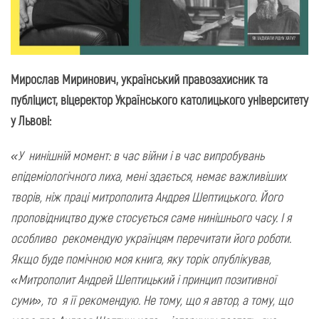
Мирослав Миринович, український правозахисник та
публіцист, віцеректор Українського католицького університету
у Львові:
«У нинішній момент: в час війни і в час випробувань
епідеміологічного лиха, мені здається, немає важливіших
творів, ніж праці митрополита Андрея Шептицького. Його
проповідництво дуже стосується саме нинішнього часу. І я
особливо рекомендую українцям перечитати його роботи.
Якщо буде помічною моя книга, яку торік опублікував,
«Митрополит Андрей Шептицький і принцип позитивної
суми», то я її рекомендую. Не тому, що я автор, а тому, що