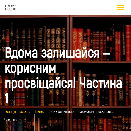
Skip
to
content
Вдома залишайся –
корисним
просвіщайся! Частина
1
Інститут Просвіти
-
Новини
-
Вдома залишайся – корисним просвіщайся!
Частина 1