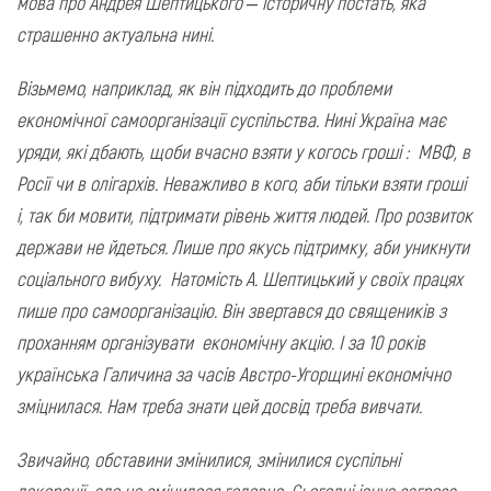
мова про Андрея Шептицького – історичну постать, яка
страшенно актуальна нині.
Візьмемо, наприклад, як він підходить до проблеми
економічної самоорганізації суспільства. Нині Україна має
уряди, які дбають, щоби вчасно взяти у когось гроші : МВФ, в
Росії чи в олігархів. Неважливо в кого, аби тільки взяти гроші
і, так би мовити, підтримати рівень життя людей. Про розвиток
держави не йдеться. Лише про якусь підтримку, аби уникнути
соціального вибуху. Натомість А. Шептицький у своїх працях
пише про самоорганізацію. Він звертався до священиків з
проханням організувати економічну акцію. І за 10 років
українська Галичина за часів Австро-Угорщині економічно
зміцнилася. Нам треба знати цей досвід треба вивчати.
Звичайно, обставини змінилися, змінилися суспільні
декорації, але не змінилося головне. Сьогодні існує загроза,