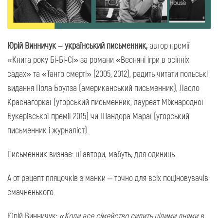
Юрій Винничук – український письменник,
автор премії
«Книга року Бі-Бі-Сі» за романи «Весняні ігри в осінніх
садах» та «Танґо смерті» (2005, 2012), радить читати польські
видання Пола Боулза (американський письменник), Ласло
Краснагоркаї (угорський письменник, лауреат Міжнародної
Букерівської премії 2015) чи Шандора Мараї (угорський
письменник і журналіст).
Письменник визнає: ці автори, мабуть, для одиниць.
А от рецепт пляцочків з манки – точно для всіх поціновувачів
смачненького.
Юрій Винничук:
«Коли все сімейство сидить цілими днями в