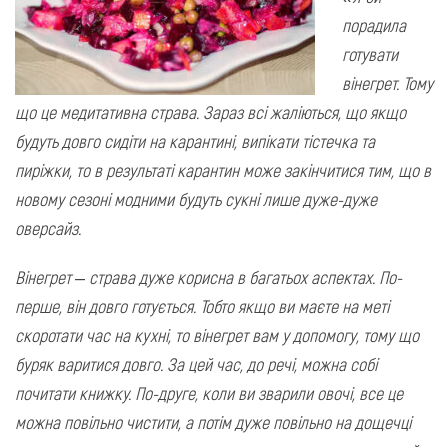
порадила
готувати
вінегрет. Тому
що це медитативна страва. Зараз всі жаліються, що якщо
будуть довго сидіти на карантині, випікати тістечка та
пиріжки, то в результаті карантин може закінчитися тим, що в
новому сезоні модними будуть сукні лише дуже-дуже
оверсайз.
Вінегрет – страва дуже корисна в багатьох аспектах. По-
перше, він довго готується. Тобто якщо ви маєте на меті
скоротати час на кухні, то вінегрет вам у допомогу, тому що
буряк варитися довго. За цей час, до речі, можна собі
почитати книжку. По-друге, коли ви зварили овочі, все це
можна повільно чистити, а потім дуже повільно на дощечці