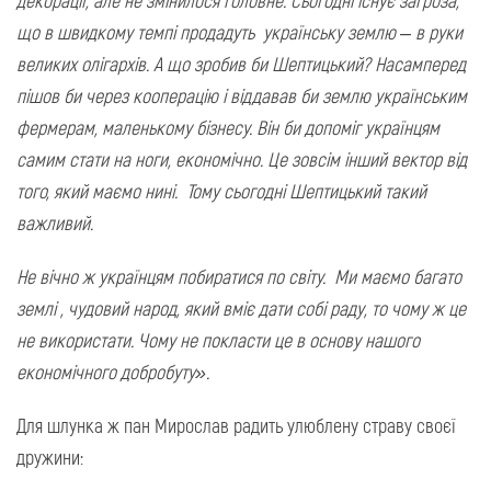
що в швидкому темпі продадуть українську землю – в руки
великих олігархів. А що зробив би Шептицький? Насамперед
пішов би через кооперацію і віддавав би землю українським
фермерам, маленькому бізнесу. Він би допоміг українцям
самим стати на ноги, економічно. Це зовсім інший вектор від
того, який маємо нині. Тому сьогодні Шептицький такий
важливий.
Не вічно ж українцям побиратися по світу. Ми маємо багато
землі , чудовий народ, який вміє дати собі раду, то чому ж це
не використати. Чому не покласти це в основу нашого
економічного добробуту».
Для шлунка ж пан Мирослав радить улюблену страву своєї
дружини: