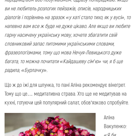
ви не любитель розлогих пейзажів, описів, народницьких
діалогів і порівнянь на зразок «у хаті стало тихо, як у вусі», то
напевно вам все ж буде не дуже цікаво. Але якщо ви любите
гарну насичену українську мову, хочете збагатити свій
словниковий запас питомими українськими словами,
фразеологізмами, тому що мова Нечуя-Левицького дуже
багата, то можна почитати «Кайдашеву сім’ю» чи, я б ще
радила, «Бурлачку».
Що ж до їжі для шлунка, то пані Аліна рекомендує вінегрет.
Тому що це… медитативна страва. Хто ще не медитував на
кухні, готуючи цей популярний салат, обов’язково спробуйте.
Аліна
Вакуленко:
«Я би