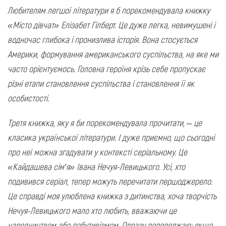
Любителям легшої літератури я б порекомендувала книжку
«Місто дівчат» Елізабет Гілберт. Це дуже легка, невимушені і
водночас глибока і пронизлива історія. Вона стосується
Америки, формування американського суспільства, на яке ми
часто орієнтуємось. Головна героїня крізь себе пропускає
різні етапи становлення суспільства і становлення її як
особистості.
Третя книжка, яку я би порекомендувала прочитати, – це
класика української літератури. І дуже приємно, що сьогодні
про неї можна згадувати у контексті серіальному. Це
«Кайдашева сім’я» Івана Нечуя-Левицького. Усі, хто
подивився серіал, тепер можуть перечитати першоджерело.
Це справді моя улюблена книжка з дитинства, хоча творчість
Нечуя-Левицького мало хто любить, вважаючи це
народництвом або побутивізмом. Одразу попереджаю: якщо