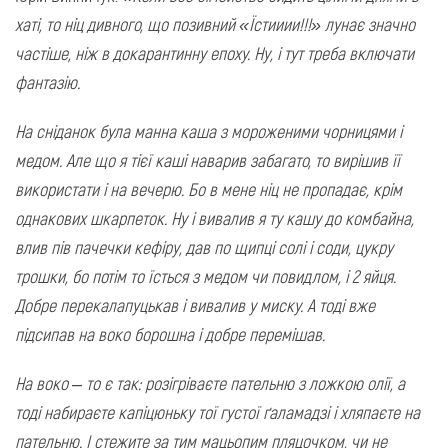
хаті, то ніц дивного, що позивний «Їстииии!!!» лунає значно
частіше, ніж в докарантинну епоху. Ну, і тут треба включати
фантазію.
На сніданок була манна каша з мороженими чорницями і
медом. Але що я тієї каші наварив забагато, то вирішив її
використати і на вечерю. Бо в мене ніц не пропадає, крім
однакових шкарпеток. Ну і вивалив я ту кашу до комбайна,
влив пів пачечки кефіру, дав по щипці солі і соди, цукру
трошки, бо потім то їсться з медом чи повидлом, і 2 яйця.
Добре перекалапуцькав і вивалив у миску. А тоді вже
підсипав на воко борошна і добре перемішав.
На воко – то є так: розігріваєте пательню з ложкою олії, а
тоді набираєте капіцюньку тої густої ґаламадзі і хляпаєте на
пательню. І стежите за тим мацьопим пляцочком, чи не