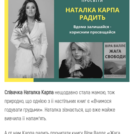
Співачка Наталка Карпа
нещодавно стала мамою, тож
природно, що однією з її настільних книг є «Вчимося
годувати грудьми». Наталка зізнається, що вже майже
вивчила її напам’ять.
А от нам Карпа радить прочитати книгу Віри Валлє «Жага