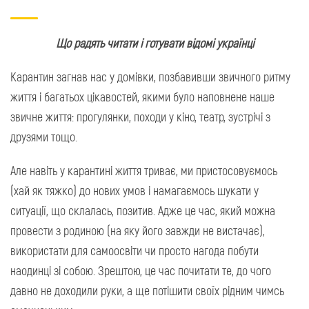
Що радять читати і готувати відомі українці
Карантин загнав нас у домівки, позбавивши звичного ритму
життя і багатьох цікавостей, якими було наповнене наше
звичне життя: прогулянки, походи у кіно, театр, зустрічі з
друзями тощо.
Але навіть у карантині життя триває, ми пристосовуємось
(хай як тяжко) до нових умов і намагаємось шукати у
ситуації, що склалась, позитив. Адже це час, який можна
провести з родиною (на яку його завжди не вистачає),
використати для самоосвіти чи просто нагода побути
наодинці зі собою. Зрештою, це час почитати те, до чого
давно не доходили руки, а ще потішити своїх рідним чимсь