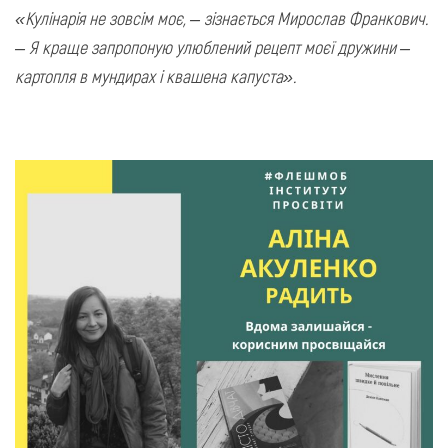
«Кулінарія не зовсім моє, – зізнається Мирослав Франкович.
– Я краще запропоную улюблений рецепт моєї дружини –
картопля в мундирах і квашена капуста».