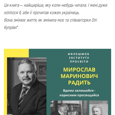
Ця книга – найщиріша, яку коли-небудь читала. І мені дуже
хотілося б, аби її прочитав кожен українець.
Вона змінює життя, як змінила моє та співавторки Олі
Купріян”.