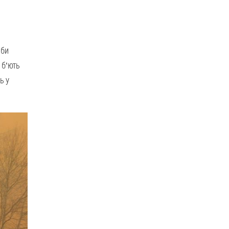
аби
 б‘ють
ь у