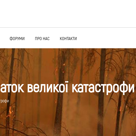
ФОРУМИ
ПРО НАС
КОНТАКТИ
очаток великої катастрофи
строфи