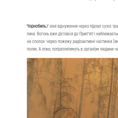
Чорнобиль.
У зоні відчуження через підпал сухої тра
лиха. Вогонь вже дістався до Прип’яті і наближаєт
на сполох: через пожежу радіоактивні частинки (які
полях. А отже, потраплятимуть в організм людини ч