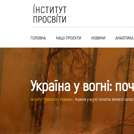
Skip
to
content
ГОЛОВНА
НАШІ ПРОЕКТИ
НОВИНИ
АНАЛІТИКА
Україна у вогні: п
Інститут Просвіти
-
Новини
-
Україна у вогні: початок великої ката