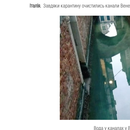
Італія.
Завдяки карантину очистились канали Венец
Вода у каналах у 