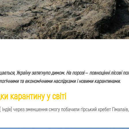
ється, Україну затягнуло димом. На порозі – повноцінні лісові по
огічними та економічними наслідками і новими карантинами.
ки карантину у світі
 Індія) через зменшення смогу побачили гірський хребет Гімалаїв