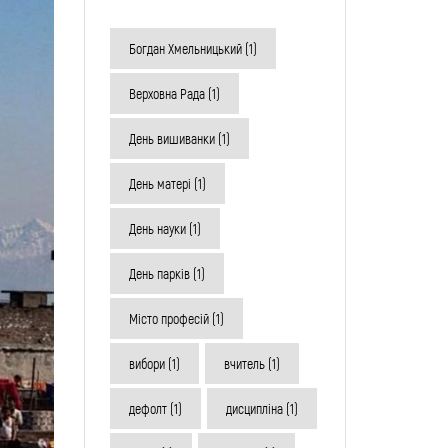
Богдан Хмельницький
(1)
Верховна Рада
(1)
День вишиванки
(1)
День матері
(1)
День науки
(1)
День парків
(1)
Місто професій
(1)
вибори
(1)
вчитель
(1)
дефолт
(1)
дисципліна
(1)