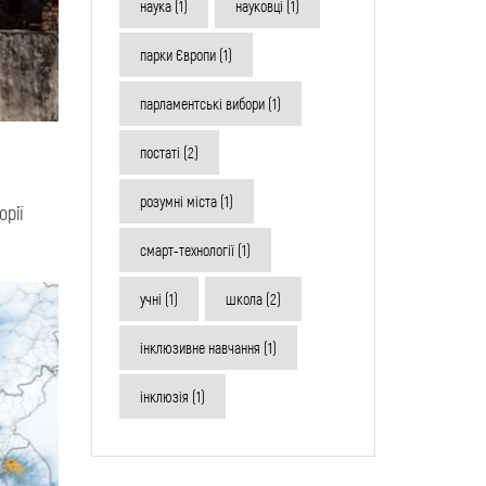
наука
(1)
науковці
(1)
парки Європи
(1)
парламентські вибори
(1)
постаті
(2)
розумні міста
(1)
орії
смарт-технології
(1)
учні
(1)
школа
(2)
інклюзивне навчання
(1)
інклюзія
(1)