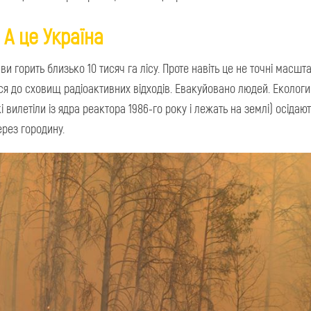
А це Україна
ви горить близько 10 тисяч га лісу. Проте навіть це не точні масшт
ься до сховищ радіоактивних відходів. Евакуйовано людей. Екологи
 вилетіли із ядра реактора 1986-го року і лежать на землі) осідают
ерез городину.