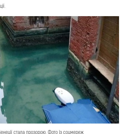
ії.
Венеції стала прозорою. Фото із соцмереж