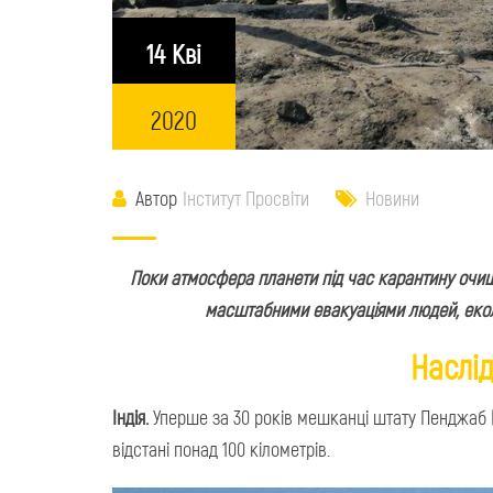
14 Кві
2020
Автор
Інститут Просвіти
Новини
Поки атмосфера планети під час карантину очища
масштабними евакуаціями людей, екол
Наслід
Індія.
Уперше за 30 років мешканці штату Пенджаб (
відстані понад 100 кілометрів.