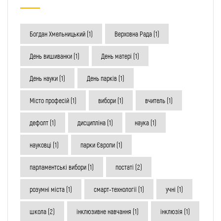
Богдан Хмельницький
(1)
Верховна Рада
(1)
День вишиванки
(1)
День матері
(1)
День науки
(1)
День парків
(1)
Місто професій
(1)
вибори
(1)
вчитель
(1)
дефолт
(1)
дисципліна
(1)
наука
(1)
науковці
(1)
парки Європи
(1)
парламентські вибори
(1)
постаті
(2)
розумні міста
(1)
смарт-технології
(1)
учні
(1)
школа
(2)
інклюзивне навчання
(1)
інклюзія
(1)