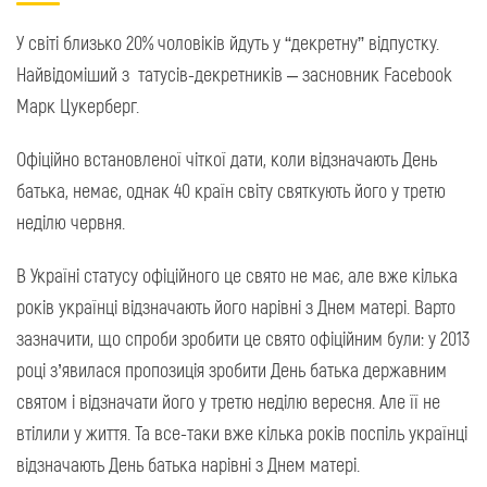
У світі близько 20% чоловіків йдуть у “декретну” відпустку.
Найвідоміший з татусів-декретників – засновник Facebook
Марк Цукерберг.
Офіційно встановленої чіткої дати, коли відзначають День
батька, немає, однак 40 країн світу святкують його у третю
неділю червня.
В Україні статусу офіційного це свято не має, але вже кілька
років українці відзначають його нарівні з Днем матері. Варто
зазначити, що спроби зробити це свято офіційним були: у 2013
році з’явилася пропозиція зробити День батька державним
святом і відзначати його у третю неділю вересня. Але її не
втілили у життя. Та все-таки вже кілька років поспіль українці
відзначають День батька нарівні з Днем матері.