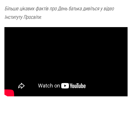
Більше цікавих фактів про День батька дивіться у відео
Інституту Просвіти: