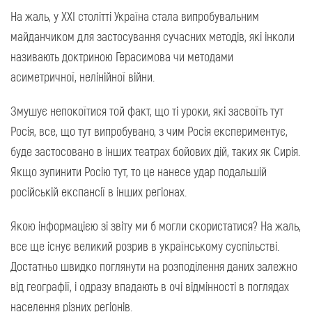
На жаль, у ХХІ столітті Україна стала випробувальним
майданчиком для застосування сучасних методів, які інколи
називають доктриною Герасимова чи методами
асиметричної, нелінійної війни.
Змушує непокоїтися той факт, що ті уроки, які засвоїть тут
Росія, все, що тут випробувано, з чим Росія експериментує,
буде застосовано в інших театрах бойових дій, таких як Сирія.
Якщо зупинити Росію тут, то це нанесе удар подальшій
російській експансії в інших регіонах.
Якою інформацією зі звіту ми б могли скористатися? На жаль,
все ще існує великий розрив в українському суспільстві.
Достатньо швидко поглянути на розподілення даних залежно
від географії, і одразу впадають в очі відмінності в поглядах
населення різних регіонів.