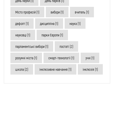
День науки
(1)
День парків
(1)
Місто професій
(1)
вибори
(1)
вчитель
(1)
дефолт
(1)
дисципліна
(1)
наука
(1)
науковці
(1)
парки Європи
(1)
парламентські вибори
(1)
постаті
(2)
розумні міста
(1)
смарт-технології
(1)
учні
(1)
школа
(2)
інклюзивне навчання
(1)
інклюзія
(1)