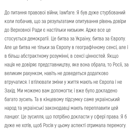
До питання правової війни, lawfare. Я був дуже стурбований
коли побачив, що за результатами опитування рівень довіри
до Верховної Ради є настільки низьким. Адже все це
стосується демократії. Це битва за Україну, битва за Європу.
Але це битва не тільки за Європу в географічному сенсі, але і
в більш абстрактному розумінні, в сенсі цінностей. Якщо
нація не довіряє представництву, яке вона обрала, то Росії, за
великим рахунком, навіть не доведеться додатково
втручатися. І втілювати зміни у життя мають не Європа і не
Захід. Ми можемо вам допомогти; і вже було докладено
багато зусиль. Та в кінцевому підсумку саме український
народ та українські законодавці мають переплавити цей
ланцюг. Це зусилля, що потрібно докласти у сфері права. Я б
дуже не хотів, щоб Росія у цьому аспекті отримала перемогу.