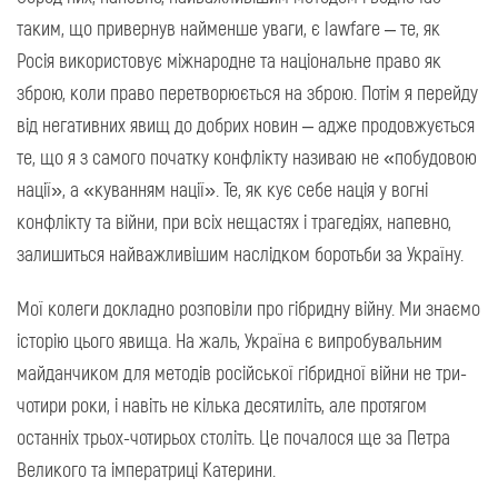
таким, що привернув найменше уваги, є lawfare – те, як
Росія використовує міжнародне та національне право як
зброю, коли право перетворюється на зброю. Потім я перейду
від негативних явищ до добрих новин – адже продовжується
те, що я з самого початку конфлікту називаю не «побудовою
нації», а «куванням нації». Те, як кує себе нація у вогні
конфлікту та війни, при всіх нещастях і трагедіях, напевно,
залишиться найважливішим наслідком боротьби за Україну.
Мої колеги докладно розповіли про гібридну війну. Ми знаємо
історію цього явища. На жаль, Україна є випробувальним
майданчиком для методів російської гібридної війни не три-
чотири роки, і навіть не кілька десятиліть, але протягом
останніх трьох-чотирьох століть. Це почалося ще за Петра
Великого та імператриці Катерини.