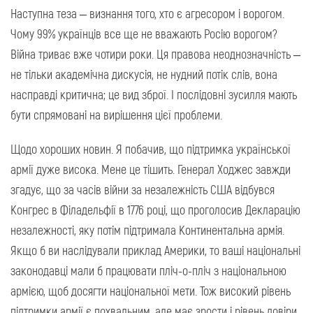
Наступна теза – визнання того, хто є агресором і ворогом.
Чому 99% українців все ще не вважають Росію ворогом?
Війна триває вже чотири роки. Ця правова неоднозначність –
не тільки академічна дискусія, не нудний потік слів, вона
насправді критична; це вид зброї. І послідовні зусилля мають
бути спрямовані на вирішення цієї проблеми.
Щодо хороших новин. Я побачив, що підтримка української
армії дуже висока. Мене це тішить. Генерал Ходжес завжди
згадує, що за часів війни за незалежність США відбувся
Конгрес в Філадельфії в 1776 році, що проголосив Декларацію
незалежності, яку потім підтримала Континентальна армія.
Якщо б ви наслідували приклад Америки, то ваші національні
законодавці мали б працювати пліч-о-пліч з національною
армією, щоб досягти національної мети. Тож високий рівень
підтримки армії є похвальним, але має зрости і рівень довіри