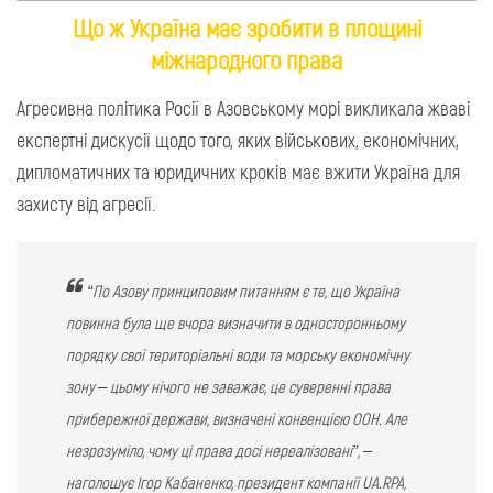
Що ж Україна має зробити в площині
міжнародного права
Агресивна політика Росії в Азовському морі викликала жваві
експертні дискусії щодо того, яких військових, економічних,
дипломатичних та юридичних кроків має вжити Україна для
захисту від агресії.
“По Азову принциповим питанням є те, що Україна
повинна була ще вчора визначити в односторонньому
порядку свої територіальні води та морську економічну
зону – цьому нічого не заважає, це суверенні права
прибережної держави, визначені конвенцією ООН. Але
незрозуміло, чому ці права досі нереалізовані”, –
наголошує Ігор Кабаненко, президент компанії UA.RPA,