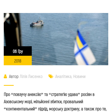
06 Гру
2018
Автор
Лілія Лисенко
Аналітика
,
Новини
Про “повзучу анексію” та “стратегію удава” росіян в
Азовському морі, мільйонні збитки, провальний
“континентальний” підхід, морську доктрину, а також про те,