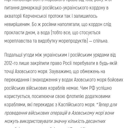
питання демаркації російсько-українського кордону в
акваторії Керченської протоки так і залишилось
невирішеним. Бо ж росіяни наполягали, що кордон слід
прокласти дном, а вода (тобто все, що стосується
мореплавства та видобутку морепродуктів) – спільна.
Подальші угоди між українським і російським урядами від
2012-го лише закріпили право Росії перебувати в будь-якій
точці Азовського моря. Зауважимо, що обмежень на
перекидання і знаходження у водах Азовського моря бойових
російських військових кораблів немає. Чим РФ успішно
користується, посилюючи свою флотилію додатковими
кораблями, які перекидає з Каспійського моря.
“Тепер для
проведення військових операцій в Азовському морі вони
можуть використовувати значну кількість десантних