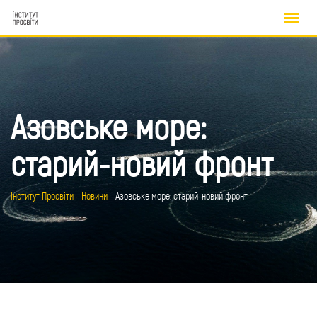
Skip
to
content
Азовське море:
старий-новий фронт
Інститут Просвіти
-
Новини
-
Азовське море: старий-новий фронт