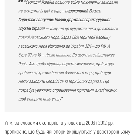
“Сьогодні Україна повинна всіма можливими заходами
не виходити із цієї угоди, –
переконаний Василь
Серватюк, заступник Голови Державної прикордонної
служби України.
– Тому що це відкритий шлях до експансії
повної Азовського моря. Зараз 68% території басейну
Азовського моря відходило до України, 32% – до РФ. А
буде 90 на 10 – тільки навпаки. До цього нас підштовхує
Росія. Але треба відпрацьовувати механізми, щоб угода
зробила відкритим басейн Азовського моря, щоб туди
могли заходити кораблі та катери інших держав. І це
потребує уважного опрацювання юристами, аналітиками,
щоб створити нову угоду”.
Утім, за словами експертів, в угодах від 2003 і 2012 рр.
прописано, що будь-які спори вирішуються у двосторонньому