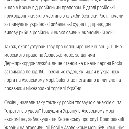
йшло з Криму під російським прапором. Відтоді російські
прикордонники, які є частиною служби безпеки Росії, почали
затримувати українські рибальські судна під приводом
вилову риби в російській ексклюзивній економічній зоні.
Також, експлуатуючи тезу про непоширення Конвенції ООН з
морського права на Азовське море, за даними
Держприкордонслужби, лише станом на кінець серпня Росія
затримала понад 150 іноземних суден, які йшли в українські
порти на Азовському морі. Звісно, це негативно вплинуло на
показники міжнародної торгівлі України.
Фахівці назвали таку тактику росіян “повзучою анексією” та
“стратегією удава” (задушити Україну в Азовському морі
економічно, заблокувавши Керченську протоку). Брак реакції
України на агресивні дії Росії у Азовському морі був більш ніж