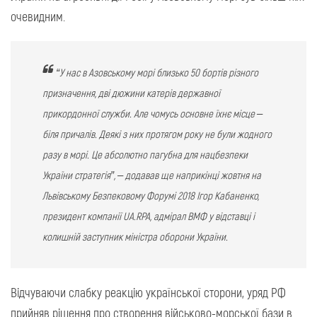
очевидним.
“У нас в Азовському морі близько 50 бортів різного
призначення, дві дюжини катерів державної
прикордонної служби. Але чомусь основне їхнє місце –
біля причалів. Деякі з них протягом року не були жодного
разу в морі. Це абсолютно пагубна для нацбезпеки
України стратегія”, – додавав ще наприкінці жовтня на
Львівському Безпековому Форумі 2018 Ігор Кабаненко,
президент компанії UA.RPA, адмірал ВМФ у відставці і
колишній заступник міністра оборони України.
Відчуваючи слабку реакцію української сторони, уряд РФ
прийняв рішення про створення військово-морської бази в