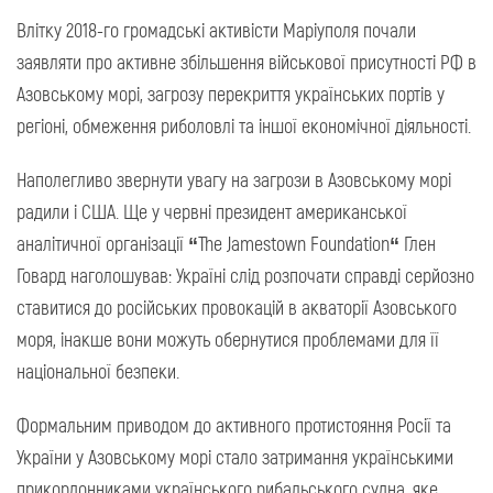
Влітку 2018-го громадські активісти Маріуполя почали
заявляти про активне збільшення військової присутності РФ в
Азовському морі, загрозу перекриття українських портів у
регіоні, обмеження риболовлі та іншої економічної діяльності.
Наполегливо звернути увагу на загрози в Азовському морі
радили і США. Ще у червні президент американської
аналітичної організації
“
The Jamestown Foundation
“
Глен
Говард наголошував: Україні слід розпочати справді серйозно
ставитися до російських провокацій в акваторії Азовського
моря, інакше вони можуть обернутися проблемами для її
національної безпеки.
Формальним приводом до активного протистояння Росії та
України у Азовському морі стало затримання українськими
прикордонниками українського рибальського судна, яке