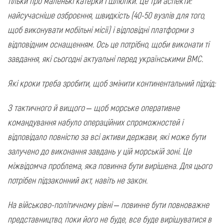
тільки про маленькі катерки і шлюпки. Це три аспекти:
найсучасніше озброєння, швидкість (40-50 вузлів для того,
щоб виконувати мобільні місії) і відповідні платформи з
відповідним оснащенням. Ось це потрібно, щоби виконати ті
завдання, які сьогодні актуальні перед українськими ВМС.
Які кроки треба зробити, щоб змінити континентальний підхід:
З тактичного й вищого – щоб морське оперативне
командування набуло операційних спроможностей і
відповідало повністю за всі активи держави, які може бути
залучено до виконання завдань у цій морській зоні. Це
міжвідомча проблема, яка повинна бути вирішена. Для цього
потрібен підзаконний акт, навіть не закон.
На військово-політичному рівні – повинне бути повноважне
представництво, поки його не буде, все буде вирішуватися в