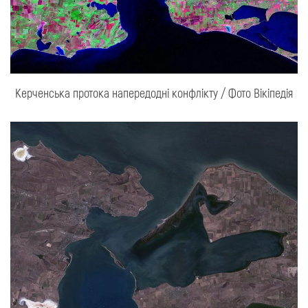
Керченська протока напередодні конфлікту / Фото Вікіпедія