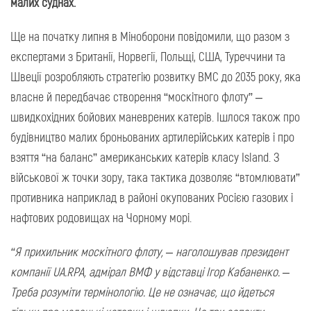
малих суднах.
Ще на початку липня в Міноборони повідомили, що разом з
експертами з Британії, Норвегії, Польщі, США, Туреччини та
Швеції розробляють стратегію розвитку ВМС до 2035 року, яка
власне й передбачає створення “москітного флоту” –
швидкохідних бойових маневрених катерів. Ішлося також про
будівництво малих броньованих артилерійських катерів і про
взяття “на баланс” американських катерів класу Island. З
військової ж точки зору, така тактика дозволяє “втомлювати”
противника наприклад в районі окупованих Росією газових і
нафтових родовищах на Чорному морі.
“Я прихильник москітного флоту, – наголошував президент
компанії UA.RPA, адмірал ВМФ у відставці Ігор Кабаненко. –
Треба розуміти термінологію. Це не означає, що йдеться