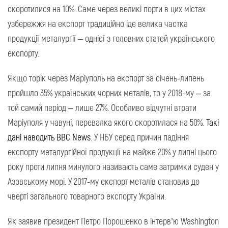
скоротилися на 10%. Саме через великі порти в цих містах
узбережжя на експорт традиційно іде велика частка
продукції металургії – однієї з головних статей українського
експорту.
Якщо торік через Маріуполь на експорт за січень-липень
пройшло 35% українських чорних металів, то у 2018-му – за
той самий період – лише 27%. Особливо відчутні втрати
Маріуполя у чавуні, перевалка якого скоротилася на 50%.
Такі
дані наводить ВВС News
. У НБУ серед причин падіння
експорту металургійної продукції на майже 20% у липні цього
року проти липня минулого називають саме затримки суден у
Азовському морі. У 2017-му експорт металів становив до
чверті загального товарного експорту України.
Як заявив президент Петро Порошенко в інтерв’ю Washington