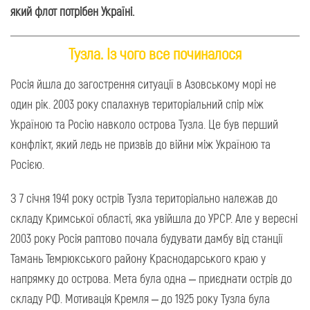
який флот потрібен Україні.
Тузла. Із чого все починалося
Росія йшла до загострення ситуації в Азовському морі не
один рік. 2003 року спалахнув територіальний спір між
Україною та Росію навколо острова Тузла. Це був перший
конфлікт, який ледь не призвів до війни між Україною та
Росією.
З 7 січня 1941 року острів Тузла територіально належав до
складу Кримської області, яка увійшла до УРСР. Але у вересні
2003 року Росія раптово почала будувати дамбу від станції
Тамань Темрюкського району Краснодарського краю у
напрямку до острова. Мета була одна – приєднати острів до
складу РФ. Мотивація Кремля – до 1925 року Тузла була