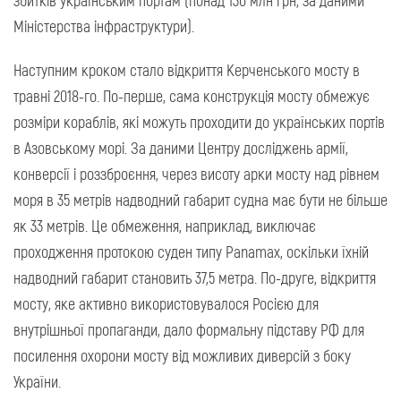
збитків українським портам (понад 130 млн грн, за даними
Міністерства інфраструктури).
Наступним кроком стало відкриття Керченського мосту в
травні 2018-го. По-перше, сама конструкція мосту обмежує
розміри кораблів, які можуть проходити до українських портів
в Азовському морі. За даними Центру досліджень армії,
конверсії і роззброєння, через висоту арки мосту над рівнем
моря в 35 метрів надводний габарит судна має бути не більше
як 33 метрів. Це обмеження, наприклад, виключає
проходження протокою суден типу Panamax, оскільки їхній
надводний габарит становить 37,5 метра. По-друге, відкриття
мосту, яке активно використовувалося Росією для
внутрішньої пропаганди, дало формальну підставу РФ для
посилення охорони мосту від можливих диверсій з боку
України.