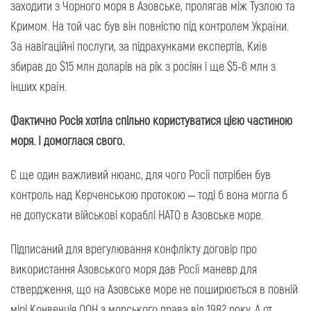
заходити з Чорного моря в Азовське, пролягав між Тузлою та
Кримом. На той час був він повністю під контролем України.
За навігаційні послуги, за підрахунками експертів, Київ
збирав до $15 млн доларів на рік з росіян і ще $5-6 млн з
інших країн.
Фактично Росія хотіла спільно користуватися цією частиною
моря. І домоглася свого.
Є ще один важливий нюанс, для чого Росії потрібен був
контроль над Керченською протокою – тоді б вона могла б
не допускати військові кораблі НАТО в Азовське море.
Підписаний для врегулювання конфлікту договір про
використання Азовського моря дав Росії маневр для
ствердження, що на Азовське море не поширюється в повній
мірі Конвенція ООН з морського права від 1982 року. А от