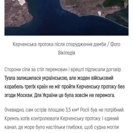
Керченська протока після спорудження дамби / Фото
Вікіпедія
Сторони сіли за стіл перемовин і врешті підписали договір.
Тузла залишилася українською, але жоден військовий
корабель третіх країн не міг пройти Керченську протоку без
згоди Москви. Для України це була зовсім не перемога.
Очевидно, сам острів площею 3,5 км² Росії був не потрібний.
Кремль хотів контролювати Керченську протоку. І єдиний
канал, де море було настільки глибоке, щоб судна могли