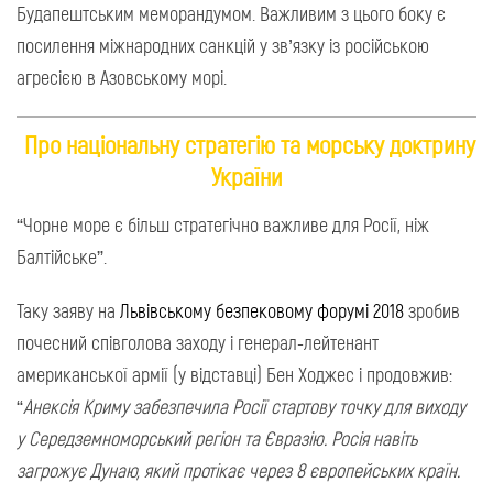
Будапештським меморандумом. Важливим з цього боку є
посилення міжнародних санкцій у зв’язку із російською
агресією в Азовському морі.
Про національну стратегію та морську доктрину
України
“Чорне море є більш стратегічно важливе для Росії, ніж
Балтійське”.
Таку заяву на
Львівському безпековому форумі 2018
зробив
почесний співголова заходу і генерал-лейтенант
американської армії (у відставці) Бен Ходжес і продовжив:
“
Анексія Криму забезпечила Росії стартову точку для виходу
у Середземноморський регіон та Євразію. Росія навіть
загрожує Дунаю, який протікає через 8 європейських країн.