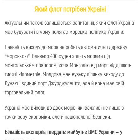
Який флот потрібен Україні
Актуальним також залишається запитання, який флот Україна
має будувати і в чому полягає морська політика України.
Наявність виходу до моря не робить автоматично державу
“морською”. Близько 400 суден ходять морями під
монгольським прапором, хоча Монголію від моря відділяють
тисячі кілометрів. Молдова має вузьку ділянку виходу до
Дунаю і єдиний порт Джурджулешти, але й вона має свій
торговельний флот.
Україна має виходи до двох морів, які важливі не лише з
точки зору економіки, але й національної безпеки.
Більшість експертів твердять: майбутнє ВМС України – у