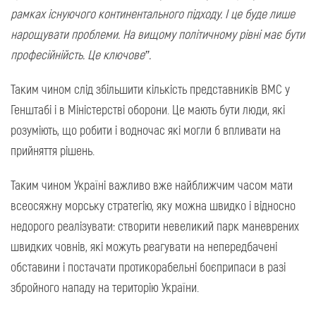
рамках існуючого континентального підходу. І це буде лише
нарощувати проблеми. На вищому політичному рівні має бути
професійнійсть. Це ключове”.
Таким чином слід збільшити кількість представників ВМС у
Генштабі і в Міністерстві оборони. Це мають бути люди, які
розуміють, що робити і водночас які могли б впливати на
прийняття рішень.
Таким чином Україні важливо вже найближчим часом мати
всеосяжну морську стратегію, яку можна швидко і відносно
недорого реалізувати: створити невеликий парк маневрених
швидких човнів, які можуть реагувати на непередбачені
обставини і постачати протикорабельні боєприпаси в разі
збройного нападу на територію України.