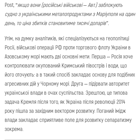
Post, “
якщо вони (російські військові – Авт.) заблокують
судно з українськими металопродуктами з Маріуполя на один
день, то ціна збитків становитиме тисячі доларів”.
Утім, на думку аналітиків, які спеціалізуються на геополітиці
Росії, військові операції РФ проти торгового флоту України в
Азовському морі мають дві основні мети. Перша – Росія хоче
контролювати окупований Кримський півострів і води, що
його оточують: а в такий спосіб закладає основу для подібних
агресивних дій у Чорному морі. Друга – підірвати авторитет
української влади в очах суспільства. Зрештою, це типова
задача Кремля після того, як Україна після революції 2014
року пішла за західним вектором розвитку. Поганий імідж
влади закладає сприятливе поле для розвитку сепаратизму
зокрема.