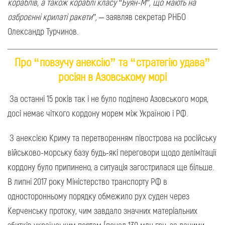
кораблів, а також кораблі класу “Буян-М”, що мають на
озброєнні крилаті ракети”,
– заявляв секретар РНБО
Олександр Турчинов.
Про “повзучу анексію” та “стратегію удава”
росіян в Азовському морі
За останні 15 років так і не було поділено Азовського моря,
досі немає чіткого кордону морем між Україною і РФ.
З анексією Криму та перетворенням півострова на російську
військово-морську базу будь-які переговори щодо делімітації
кордону було припинено, а ситуація загострилася ще більше.
В липні 2017 року Міністерство транспорту РФ в
односторонньому порядку обмежило рух суден через
Керченську протоку, чим завдало значних матеріальних