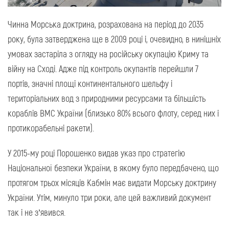
Чинна Морська доктрина, розрахована на період до 2035
року, була затверджена ще в 2009 році і, очевидно, в нинішніх
умовах застаріла з огляду на російську окупацію Криму та
війну на Сході. Адже під контроль окупантів перейшли 7
портів, значні площі континентального шельфу і
територіальних вод з природними ресурсами та більшість
кораблів ВМС України (близько 80% всього флоту, серед них і
протикорабельні ракети).
У 2015-му році Порошенко видав указ про стратегію
Національної безпеки України, в якому було передбачено, що
протягом трьох місяців Кабмін має видати Морську доктрину
України. Утім, минуло три роки, але цей важливий документ
так і не з’явився.