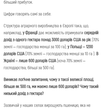
більший прибуток.
Цифри говорять самі за себе.
Структура аграрного виробництва в Європі така, що,
наприклад,
у Франції
дає можливість отримувати
середній
дохід з одного гектара понад 3000 доларів США за рік
(70%
землі – господарства менші за 100 га);
у Польщі – 1200
доларів США
(70% землі – господарства менші за 10 га ).
В
Україні – лише 600 доларів США
(хоча 70% землі –
господарства, більші за 500 га).
Виникає логічне запитання, чому з такої великої площі,
більше як 500 га, ми маємо лише 600 доларів? Чому такий
низький дохід з гектара?
Зазвичай у наших селах вирощують пшеницю, яка не