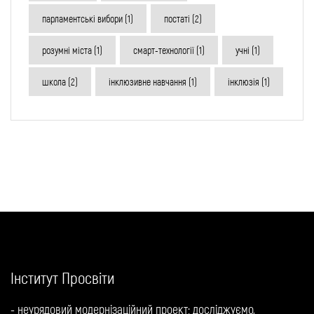
парламентські вибори
(1)
постаті
(2)
розумні міста
(1)
смарт-технології
(1)
учні
(1)
школа
(2)
інклюзивне навчання
(1)
інклюзія
(1)
Інститут Просвіти
- неурядовий модернізаційний проект: досліджуємо,