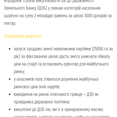
Впродовж 5 років викуповувати паї до Державного
Земельного Банку (ДЗБ) у певних категорій населення
щорічно на суму 2 мільярди гривень за ціною 3000 доларів за
гектар.
Очікуваний результат:
запуск продажу землі невеликими партіями (25000 га за
рік) за фіксованою ціною дасть змогу уникнути обвалу
ціни на старті та встановить орієнтир для майбутнього
ринку;
у власників паїв з’явиться розуміння майбутньої
ринкової ціни їхніх наділів;
виведення на ринок ключового гравця – ДЗБ як
провідника державної політики;
викуплені до ДЗБ паї, які є в орендованому масиві,
надаватимуть у подальшу оренду, щоби не нашкодити