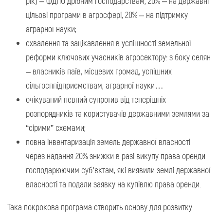
рік) – ФДПО дрібним господарствам, 20% – на державні
цільові програми в агросфері, 20% – на підтримку
аграрної науки;
схвалення та зацікавлення в успішності земельної
реформи ключових учасників агросектору: з боку селян
– власників паїв, місцевих громад, успішних
сільгосппідприємствам, аграрної науки…
очікуваний певний супротив від теперішніх
розпорядників та користувачів державними землями за
“сірими” схемами;
повна інвентаризація земель державної власності
через надання 20% знижки в разі викупу права оренди
господарюючим суб’єктам, які виявили землі державної
власності та подали заявку на купівлю права оренди.
Така покрокова програма створить основу для розвитку