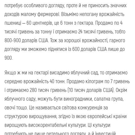
потребує особливого догляду, проте й не приносить значних
доходів малому фермерові. Візьмімо непогану врожайність
пшениці – 60 центнерів, це 6 тонн з гектара. Продамо по 4
тисячі гривень за тонну і отримаємо 24 тисячі гривень, тобто
800-900 доларів США. Тож за хорошої врожайності, гарного
догляду ми зможемо піднятися із 600 доларів США лише до
900.
Якщо ж ми на гектарі висадимо яблучний сад, то отримаємо
середню врожайність 40 тонн. Продамо кілограм по 7 гривень
і отримаємо 280 тисяч гривень (10 тисяч доларів США). Окрім
яблучного саду, можуть бути виноградники, салатна група,
овочі тощо. Це називається світова конкуренція за
структурою вирощування, згідно із якою європейські країни
вирощують високорентабельні культури. Ці культури
потребують не лише ретельного догляду, а й інвестицій.