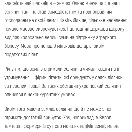
власність найголовніше – землю. Однак минув час, а наш
селянин так і не став самодостатнім та повноправним
господарем на своїй землі. Навіть більше, сільське населення
почало масово скорочуватися. І це тоді, як держава щороку
виділяє колосально великі суми на підтримку аграрного
бізнесу. Мова про понад 9 мільярдів доларів, окрім
податкових пільг.
Річ у тім, що землю отримали селяни, а чималі кошти на її
утримування – фірми-гіганти, які орендують у селян ділянки
за невеликі гроші. За таких обставин український селянин
опинився в неконкурентних умовах.
Окрім того, маючи землю, селянин ще й не може з неї
отримати достатній прибуток. Хоч, наприклад, в Європі
тамтешні фермери із суттєво менших наділів землі, мають