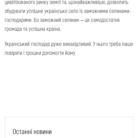
цивілізованого ринку землі та, щонайважливіше, дозволить
збудувати успішне українське село із заможними селянами-
господарями. Бо заможний селянин – це самодостатня
громада та успішна країна.
Український господар дуже винахідливий. У нього треба лише
повірити і трошки допомогти йому.
Останні новини