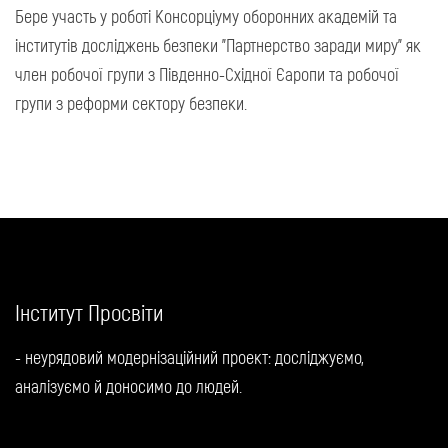
Бере участь у роботі Консорціуму оборонних академій та
інститутів досліджень безпеки "Партнерство заради миру" як
член робочої групи з Південно-Східної Єаропи та робочої
групи з реформи сектору безпеки.
Інститут Просвіти
- неурядовий модернізаційний проект: досліджуємо,
аналізуємо й доносимо до людей.