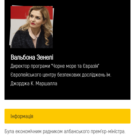
Вальбона Зенелі
Директор програми "Чорне море та Євразія"
Європейського центру безпекових досліджень ім.
Джорджа К. Маршалла
Інформація
Була економічним радником албанського прем'єр-міністра.