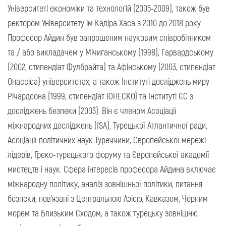
Університеті економіки та технологій (2005-2009), також був
ректором Університету ім Кадіра Хаса з 2010 до 2018 року.
Професор Айдин був запрошеним науковим співробітником
та / або викладачем у Мічиганському (1998), Гарвардському
(2002, стипендіат Фулбрайта) та Афінському (2003, стипендіат
Онассіса) університетах, а також Інституті досліджень миру
Річардсона (1999, стипендіат ЮНЕСКО) та Інституті ЄС з
досліджень безпеки (2003). Він є членом Асоціації
міжнародних досліджень (ISA), Турецької Атлантичної ради,
Асоціації політичних наук Туреччини, Європейської мережі
лідерів, Греко-турецького форуму та Європейської академії
мистецтв і наук. Сфера інтересів професора Айдина включає
міжнародну політику, аналіз зовнішньої політики, питання
безпеки, пов'язані з Центральною Азією, Кавказом, Чорним
морем та Близьким Сходом, а також турецьку зовнішню