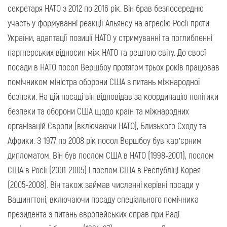
секретаря НАТО з 2012 по 2016 рік. Він брав безпосередню
участь у формуванні реакції Альянсу на агресію Росії проти
України, адаптації позиції НАТО у стримуванні та поглибленні
партнерських відносин між НАТО та рештою світу. До своєї
посади в НАТО посол Вершбоу протягом трьох років працював
помічником міністра оборони США з питань міжнародної
безпеки. На цій посаді він відповідав за координацію політики
безпеки та оборони США щодо країн та міжнародних
організацій Європи (включаючи НАТО), Близького Сходу та
Африки. З 1977 по 2008 рік посол Вершбоу був кар’єрним
дипломатом. Він був послом США в НАТО (1998-2001), послом
США в Росії (2001-2005) і послом США в Республіці Корея
(2005-2008). Він також займав численні керівні посади у
Вашингтоні, включаючи посаду спеціального помічника
президента з питань європейських справ при Раді