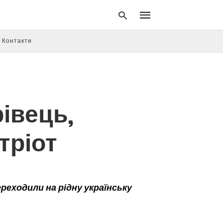
Контакти
івець,
тріот
реходили на рідну українську