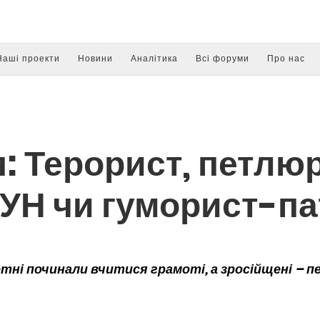
Наші проекти
Новини
Аналітика
Всі форуми
Про нас
: Терорист, петлюр
ОУН чи гуморист-па
ні починали вчитися грамоті, а зросійщені – пе