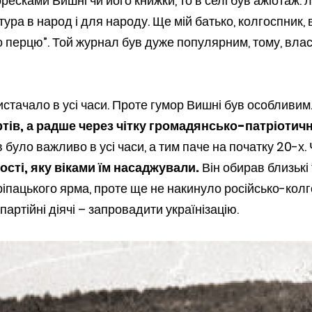
моресками Вишні чи його книжки, то в селі був ажіотаж
тура в народ і для народу. Ще мій батько, колгоспник,
о перцю”. Той журнал був дуже популярним, тому, вла
вистачало в усі часи. Проте гумор Вишні був особливим
ртів, а радше через чітку громадянсько-патріотич
 було важливо в усі часи, а тим паче на початку 20-х.
сті, яку віками їм насаджували.
Він обирав близькі 
ріпацького ярма, проте ще не накинуло російсько-колг
артійні діячі – запровадити українізацію.