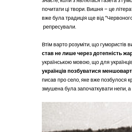
знаєте, коли з’являлася газета з гу
почитати ці твори. Вишня – це літера
вже була традиція ще від “Червоног
репресували.
Втім варто розуміти, що гумористів 
став не лише через дотепність жа
українською мовою, що для українців
українців позбуватися меншоварто
писав про село, яке вже позбулося к
змушена була започаткувати непи, а п