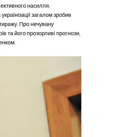
олективного насилля.
 українізації загалом зробив
тиражу. Про нечувану
ів та його прозорливі прогнози,
енком.