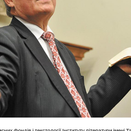
исних фондів і текстології Інституту літератури імені