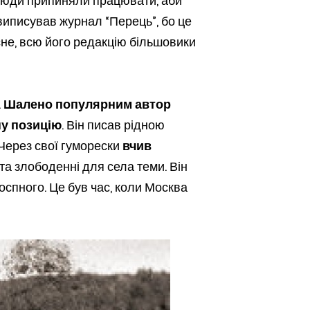
: люди припиняли працювати, аби
 виписував журнал “Перець”, бо це
сне, всю його редакцію більшовики
.
Шалено популярним автор
ну позицію
. Він писав рідною
 Через свої гуморески
вчив
та злободенні для села теми. Він
оспного. Це був час, коли Москва