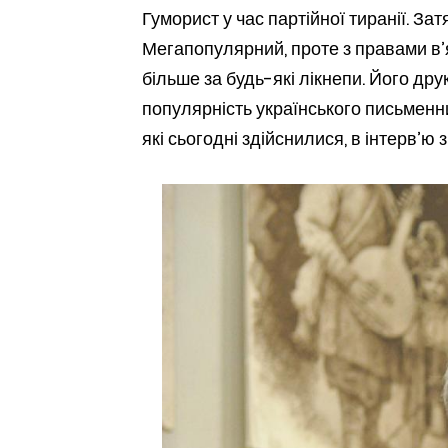
Гуморист у час партійної тиранії. За
Мегапопулярний, проте з правами в’я
більше за будь-які лікнепи. Його д
популярність українського письменни
які сьогодні здійснилися, в інтерв’ю