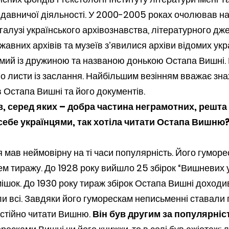
видавничої діяльності. У 2000-2005 роках очолював н
алузі українського архівознавства, літературного дже
вних архівів та музеїв з’явилися архіви відомих укра
йомий із дружиною та названою донькою Остапа Вишні.
 листи із заслання. Найбільшим везінням вважає знахі
 Остапа Вишні та його документів.
ів, серед яких – добра частина неграмотних, решта
 себе українцями, так хотіла читати Остапа Вишню
я мав неймовірну на ті часи популярність. Його гумо
 тиражу. До 1928 року вийшло 25 збірок “Вишневих у
шок. До 1930 року тираж збірок Остапа Вишні доходив
ли всі. Завдяки його гуморескам неписьменні ставали
остійно читати Вишню.
Він був другим за популярніс