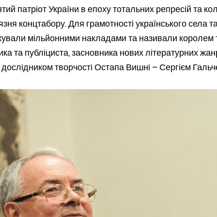
тятий патріот України в епоху тотальних репресій та к
зня концтабору. Для грамотності українського села та
рукували мільйонними накладами та називали королем 
ка та публіциста, засновника нових літературних жанр
 з дослідником творчості Остапа Вишні – Сергієм Гальч