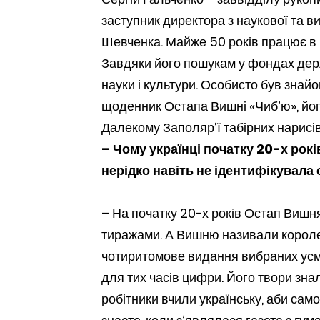
заступник директора з наукової та 
Шевченка. Майже 50 років працює в г
Завдяки його пошукам у фондах держа
науки і культури. Особисто був зна
щоденник Остапа Вишні «Чиб’ю», його
Далекому Заполяр’ї табірних нарисів
– Чому українці початку 20-х рок
нерідко навіть не ідентифікувала
– На початку 20-х років Остап Вишн
тиражами. А Вишню називали королем
чотиритомове видання вибраних усмі
для тих часів цифри. Його твори зна
робітники вчили українську, аби сам