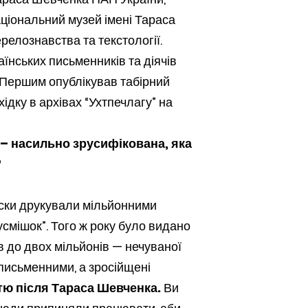
аціональний музей імені Тараса
релознавства та текстології.
їнських письменників та діячів
 Першим опублікував табірний
дку в архівах “Ухтпечлагу” на
 – насильно зрусифікована, яка
?
рески друкували мільйонними
смішок”. Того ж року було видано
 до двох мільйонів — нечуваної
 письменними, а зросійщені
тю після Тараса Шевченка.
Ви